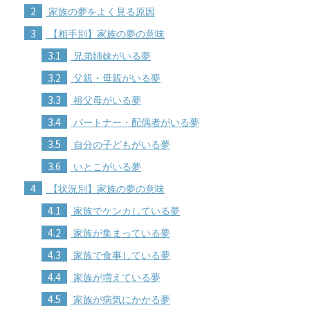
2
家族の夢をよく見る原因
3
【相手別】家族の夢の意味
3.1
兄弟姉妹がいる夢
3.2
父親・母親がいる夢
3.3
祖父母がいる夢
3.4
パートナー・配偶者がいる夢
3.5
自分の子どもがいる夢
3.6
いとこがいる夢
4
【状況別】家族の夢の意味
4.1
家族でケンカしている夢
4.2
家族が集まっている夢
4.3
家族で食事している夢
4.4
家族が増えている夢
4.5
家族が病気にかかる夢