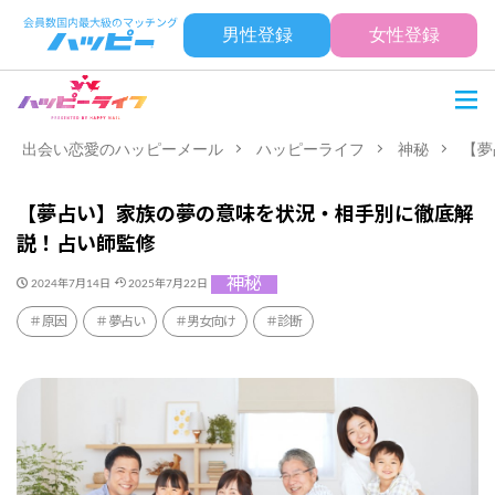
男性登録
女性登録
出会い恋愛のハッピーメール
ハッピーライフ
神秘
【夢
【夢占い】家族の夢の意味を状況・相手別に徹底解
説！占い師監修
神秘
2024年7月14日
2025年7月22日
原因
夢占い
男女向け
診断