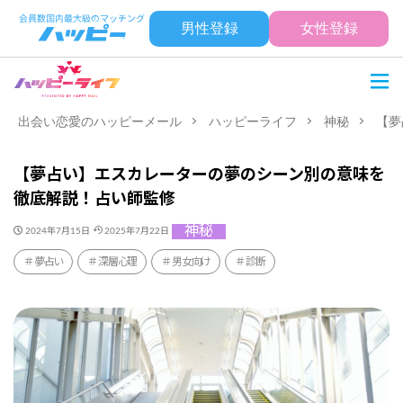
男性登録
女性登録
出会い恋愛のハッピーメール
ハッピーライフ
神秘
【夢
【夢占い】エスカレーターの夢のシーン別の意味を
徹底解説！占い師監修
神秘
2024年7月15日
2025年7月22日
夢占い
深層心理
男女向け
診断