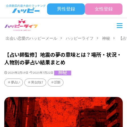
男性登録
女性登録
出会い恋愛のハッピーメール
ハッピーライフ
神秘
【占
【占い師監修】地震の夢の意味とは？場所・状況・
人物別の夢占い結果まとめ
神秘
2024年2月19日
2025年7月22日
夢占い
男女向け
診断