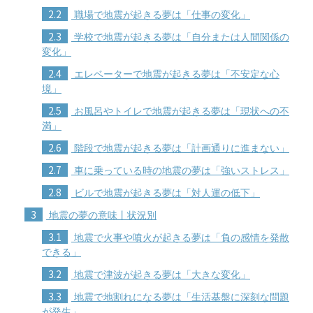
2.2
職場で地震が起きる夢は「仕事の変化」
2.3
学校で地震が起きる夢は「自分または人間関係の
変化」
2.4
エレベーターで地震が起きる夢は「不安定な心
境」
2.5
お風呂やトイレで地震が起きる夢は「現状への不
満」
2.6
階段で地震が起きる夢は「計画通りに進まない」
2.7
車に乗っている時の地震の夢は「強いストレス」
2.8
ビルで地震が起きる夢は「対人運の低下」
3
地震の夢の意味丨状況別
3.1
地震で火事や噴火が起きる夢は「負の感情を発散
できる」
3.2
地震で津波が起きる夢は「大きな変化」
3.3
地震で地割れになる夢は「生活基盤に深刻な問題
が発生」