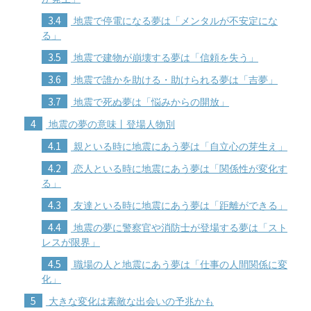
3.4
地震で停電になる夢は「メンタルが不安定にな
る」
3.5
地震で建物が崩壊する夢は「信頼を失う」
3.6
地震で誰かを助ける・助けられる夢は「吉夢」
3.7
地震で死ぬ夢は「悩みからの開放」
4
地震の夢の意味丨登場人物別
4.1
親といる時に地震にあう夢は「自立心の芽生え」
4.2
恋人といる時に地震にあう夢は「関係性が変化す
る」
4.3
友達といる時に地震にあう夢は「距離ができる」
4.4
地震の夢に警察官や消防士が登場する夢は「スト
レスが限界」
4.5
職場の人と地震にあう夢は「仕事の人間関係に変
化」
5
大きな変化は素敵な出会いの予兆かも