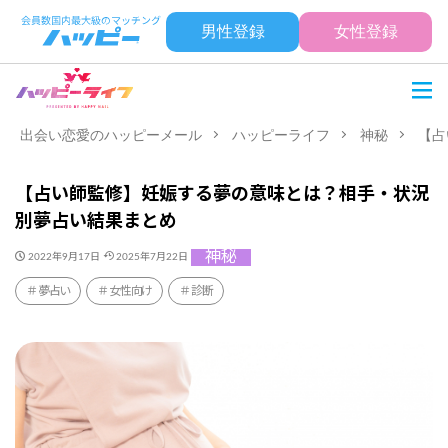
男性登録
女性登録
出会い恋愛のハッピーメール
ハッピーライフ
神秘
【占
【占い師監修】妊娠する夢の意味とは？相手・状況
別夢占い結果まとめ
神秘
2022年9月17日
2025年7月22日
夢占い
女性向け
診断