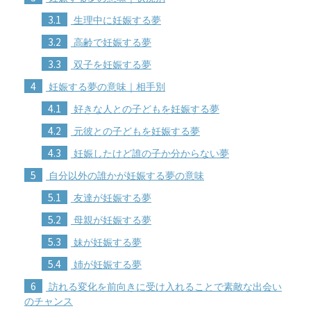
3.1
生理中に妊娠する夢
3.2
高齢で妊娠する夢
3.3
双子を妊娠する夢
4
妊娠する夢の意味｜相手別
4.1
好きな人との子どもを妊娠する夢
4.2
元彼との子どもを妊娠する夢
4.3
妊娠したけど誰の子か分からない夢
5
自分以外の誰かが妊娠する夢の意味
5.1
友達が妊娠する夢
5.2
母親が妊娠する夢
5.3
妹が妊娠する夢
5.4
姉が妊娠する夢
6
訪れる変化を前向きに受け入れることで素敵な出会い
のチャンス