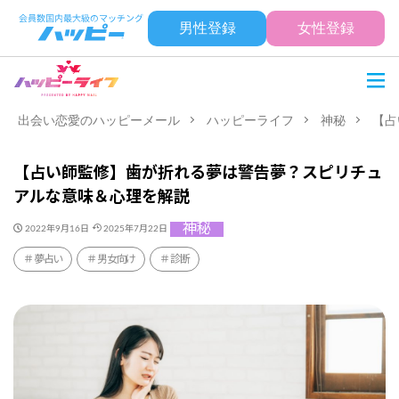
男性登録
女性登録
出会い恋愛のハッピーメール
ハッピーライフ
神秘
【占
【占い師監修】歯が折れる夢は警告夢？スピリチュ
アルな意味＆心理を解説
神秘
2022年9月16日
2025年7月22日
夢占い
男女向け
診断