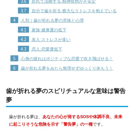
3.6
折れて治療する:精神状態が不安定
3.7
自分で歯を折る:膨大なストレスを抱えている
4
人別｜歯が折れる夢の意味と心理
4.1
家族:健康運の低下
4.2
友人:ストレスが多い
4.3
恋人:恋愛運低下
5
心身の疲れはポジティブな恋愛で吹き飛ばせる！
6
歯が折れる夢をみたら無理せずゆっくり休もう！
歯が折れる夢のスピリチュアルな意味は警告
夢
歯が折れる夢は、
あなたの心が発するSOSや体調不良、未来
に起こりそうな危険を示す「警告夢」の一種
です。