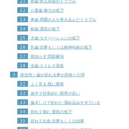
2.1
前歯:対人関係のトラブル
2.2
八重歯:魅力の低下
2.3
奥歯:周囲の人を巻き込んだトラブル
2.4
銀歯:運気の低下
2.5
犬歯:モチベーションの低下
2.6
乳歯:吉夢もしくは精神年齢の低下
2.7
親知らず:問題解決
2.8
虫歯:ストレス過多
3
状況別｜歯が折れる夢の意味と心理
3.1
よく見る:既に限界
3.2
途中で目覚めた:限界が近い
3.3
歯ぎしりで折れた:溜め込みすぎている
3.4
折れて痛む:運気の低下
3.5
折れて出血:吉夢もしくは凶夢