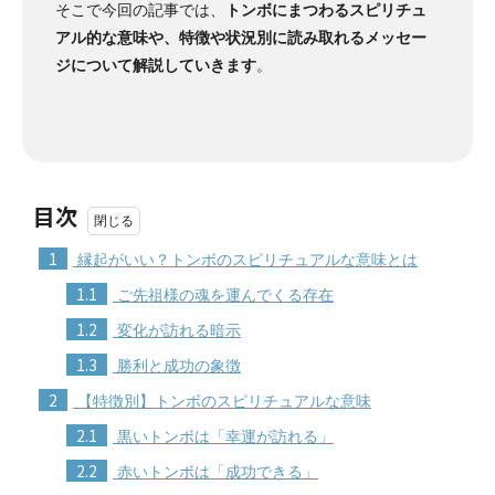
そこで今回の記事では、
トンボにまつわるスピリチュ
アル的な意味や、特徴や状況別に読み取れるメッセー
ジについて解説していきます
。
目次
1
縁起がいい？トンボのスピリチュアルな意味とは
1.1
ご先祖様の魂を運んでくる存在
1.2
変化が訪れる暗示
1.3
勝利と成功の象徴
2
【特徴別】トンボのスピリチュアルな意味
2.1
黒いトンボは「幸運が訪れる」
2.2
赤いトンボは「成功できる」