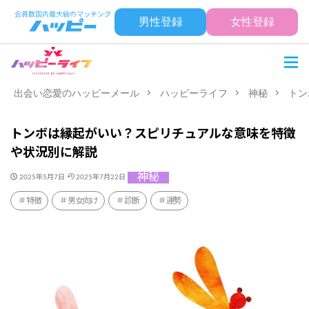
男性登録
女性登録
出会い恋愛のハッピーメール
ハッピーライフ
神秘
トン
トンボは縁起がいい？スピリチュアルな意味を特徴
や状況別に解説
神秘
2025年5月7日
2025年7月22日
特徴
男女向け
診断
運勢