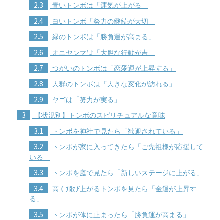
2.3
青いトンボは「運気が上がる」
2.4
白いトンボ「努力の継続が大切」
2.5
緑のトンボは「勝負運が高まる」
2.6
オニヤンマは「大胆な行動が吉」
2.7
つがいのトンボは「恋愛運が上昇する」
2.8
大群のトンボは「大きな変化が訪れる」
2.9
ヤゴは「努力が実る」
3
【状況別】トンボのスピリチュアルな意味
3.1
トンボを神社で見たら「歓迎されている」
3.2
トンボが家に入ってきたら「ご先祖様が応援して
いる」
3.3
トンボを庭で見たら「新しいステージに上がる」
3.4
高く飛び上がるトンボを見たら「金運が上昇す
る」
3.5
トンボが体に止まったら「勝負運が高まる」