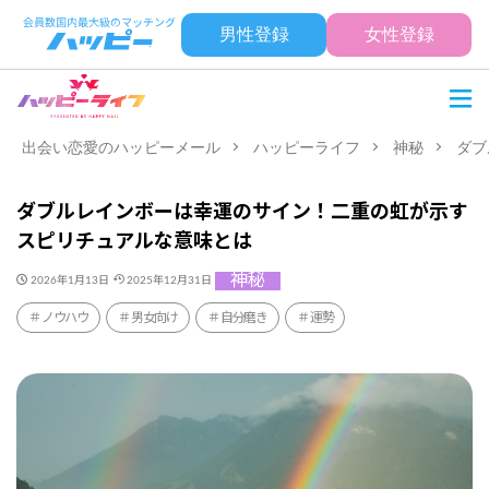
男性登録
女性登録
出会い恋愛のハッピーメール
ハッピーライフ
神秘
ダブ
ダブルレインボーは幸運のサイン！二重の虹が示す
スピリチュアルな意味とは
神秘
2026年1月13日
2025年12月31日
ノウハウ
男女向け
自分磨き
運勢