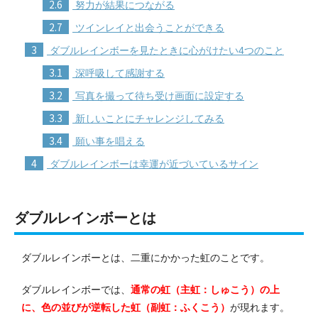
2.6
努力が結果につながる
2.7
ツインレイと出会うことができる
3
ダブルレインボーを見たときに心がけたい4つのこと
3.1
深呼吸して感謝する
3.2
写真を撮って待ち受け画面に設定する
3.3
新しいことにチャレンジしてみる
3.4
願い事を唱える
4
ダブルレインボーは幸運が近づいているサイン
ダブルレインボーとは
ダブルレインボーとは、二重にかかった虹のことです。
ダブルレインボーでは、
通常の虹（主虹：しゅこう）の上
に、色の並びが逆転した虹（副虹：ふくこう）
が現れます。