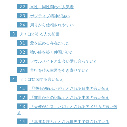
2.2
異性・同性問わず人気者
2.3
ポジティブ精神が強い
2.4
周りから信頼されやすい
3
えくぼがある人の前世
3.1
愛を広める存在だった
3.2
強い絆を築く仲間がいた
3.3
ソウルメイトと出会い愛し合っていた
3.4
善行を積み幸運を引き寄せていた
4
えくぼに関する言い伝え
4.1
「神様が触れた跡」とされる日本の言い伝え
4.2
「前世からの記憶」とされる中国の言い伝え
4.3
「天使がキスした印」とされるアメリカの言い伝
え
4.4
「幸運を呼ぶ」とされ世界中で愛されている