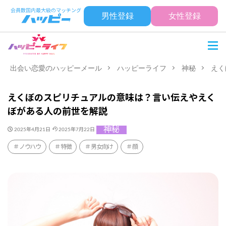
男性登録
女性登録
出会い恋愛のハッピーメール
ハッピーライフ
神秘
えく
えくぼのスピリチュアルの意味は？言い伝えやえく
ぼがある人の前世を解説
神秘
2025年4月21日
2025年7月22日
ノウハウ
特徴
男女向け
顔