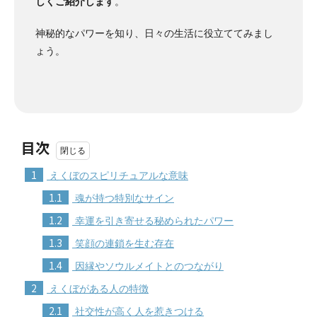
しくご紹介します
。
神秘的なパワーを知り、日々の生活に役立ててみまし
ょう。
目次
1
えくぼのスピリチュアルな意味
1.1
魂が持つ特別なサイン
1.2
幸運を引き寄せる秘められたパワー
1.3
笑顔の連鎖を生む存在
1.4
因縁やソウルメイトとのつながり
2
えくぼがある人の特徴
2.1
社交性が高く人を惹きつける