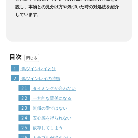
説し、本物との見分け方や気づいた時の対処法を紹介
しています
。
目次
1
偽ツインレイとは
2
偽ツインレイの特徴
2.1
タイミングが合わない
2.2
一方的な関係になる
2.3
無償の愛ではない
2.4
安心感を得られない
2.5
依存してしまう
2.6
トラブルが絶えない