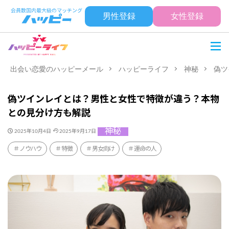
男性登録
女性登録
出会い恋愛のハッピーメール
ハッピーライフ
神秘
偽ツ
偽ツインレイとは？男性と女性で特徴が違う？本物
との見分け方も解説
神秘
2025年10月4日
2025年9月17日
ノウハウ
特徴
男女向け
運命の人