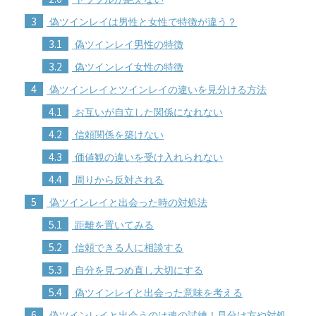
3
偽ツインレイは男性と女性で特徴が違う？
3.1
偽ツインレイ男性の特徴
3.2
偽ツインレイ女性の特徴
4
偽ツインレイとツインレイの違いを見分ける方法
4.1
お互いが自立した関係になれない
4.2
信頼関係を築けない
4.3
価値観の違いを受け入れられない
4.4
周りから反対される
5
偽ツインレイと出会った時の対処法
5.1
距離を置いてみる
5.2
信頼できる人に相談する
5.3
自分を見つめ直し大切にする
5.4
偽ツインレイと出会った意味を考える
6
偽ツインレイと出会うのは魂の試練！見分け方や対処