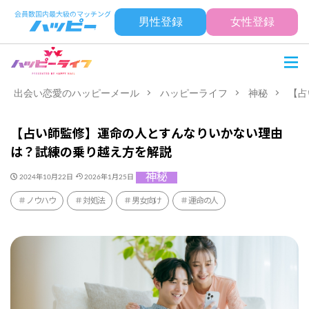
男性登録
女性登録
出会い恋愛のハッピーメール
ハッピーライフ
神秘
【占
【占い師監修】運命の人とすんなりいかない理由
は？試練の乗り越え方を解説
神秘
2024年10月22日
2026年1月25日
ノウハウ
対処法
男女向け
運命の人