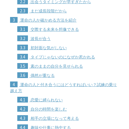
2.2
出会うタイミングが早すぎたから
2.3
まだ成長段階だから
3
運命の人か確かめる方法を紹介
3.1
交際する未来を想像できる
3.2
波長が合う
3.3
初対面な気がしない
3.4
タイプじゃないのになぜか惹かれる
3.5
素のままの自分を見せられる
3.6
偶然が重なる
4
運命の人と付き合うにはどうすればいい？試練の乗り
越え方
4.1
恋愛に縛られない
4.2
自分の時間を楽しむ
4.3
相手の立場になって考える
4.4
趣味や仕事に熱中する