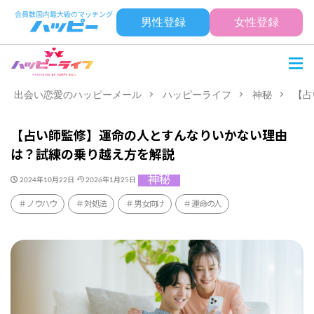
男性登録
女性登録
出会い恋愛のハッピーメール
ハッピーライフ
神秘
【占
【占い師監修】運命の人とすんなりいかない理由
は？試練の乗り越え方を解説
神秘
2024年10月22日
2026年1月25日
ノウハウ
対処法
男女向け
運命の人