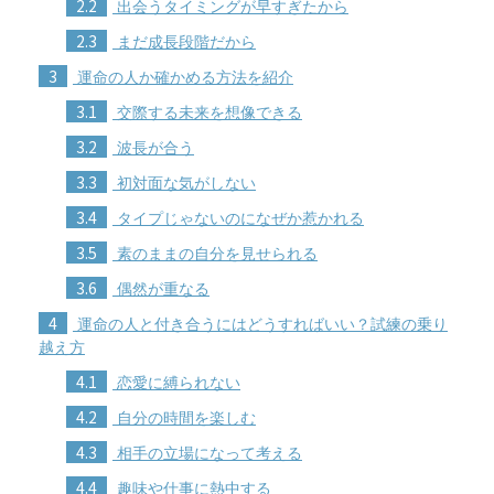
2.2
出会うタイミングが早すぎたから
2.3
まだ成長段階だから
3
運命の人か確かめる方法を紹介
3.1
交際する未来を想像できる
3.2
波長が合う
3.3
初対面な気がしない
3.4
タイプじゃないのになぜか惹かれる
3.5
素のままの自分を見せられる
3.6
偶然が重なる
4
運命の人と付き合うにはどうすればいい？試練の乗り
越え方
4.1
恋愛に縛られない
4.2
自分の時間を楽しむ
4.3
相手の立場になって考える
4.4
趣味や仕事に熱中する