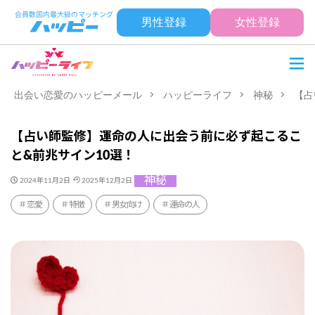
男性登録
女性登録
出会い恋愛のハッピーメール
ハッピーライフ
神秘
【占
【占い師監修】運命の人に出会う前に必ず起こるこ
と&前兆サイン10選！
神秘
2024年11月2日
2025年12月2日
恋愛
特徴
男女向け
運命の人