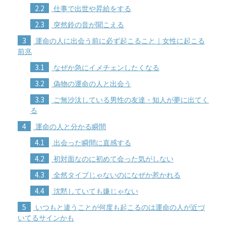
2.2
仕事で出世や昇給をする
2.3
突然鈴の音が聞こえる
3
運命の人に出会う前に必ず起こること｜女性に起こる
前兆
3.1
なぜか急にイメチェンしたくなる
3.2
偽物の運命の人と出会う
3.3
ご無沙汰している男性の友達・知人が夢に出てく
る
4
運命の人と分かる瞬間
4.1
出会った瞬間に直感する
4.2
初対面なのに初めて会った気がしない
4.3
全然タイプじゃないのになぜか惹かれる
4.4
沈黙していても嫌じゃない
5
いつもと違うことが何度も起こるのは運命の人が近づ
いてるサインかも