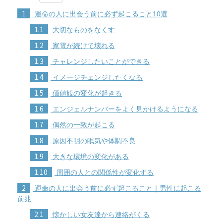
1
運命の人に出会う前に必ず起こること10選
1.1
大切なものをなくす
1.2
家電が続けて壊れる
1.3
チャレンジしたいことができる
1.4
イメージチェンジしたくなる
1.5
価値観の変化が起きる
1.6
エンジェルナンバーをよく見かけるようになる
1.7
偶然の一致が起こる
1.8
原因不明の眠気や体調不良
1.9
大きな環境の変化がある
1.10
周囲の人との関係性が変化する
2
運命の人に出会う前に必ず起こること｜男性に起こる
前兆
2.1
懐かしい女友達から連絡がくる