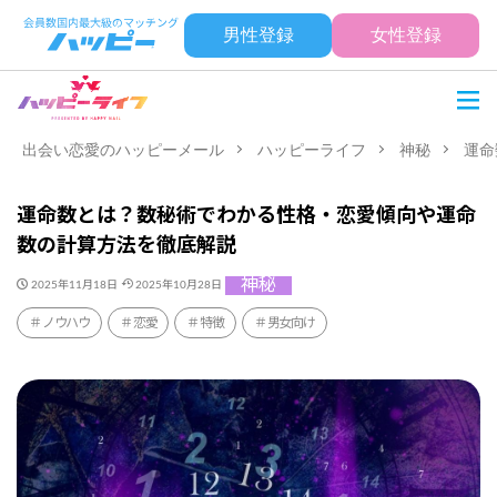
男性登録
女性登録
出会い恋愛のハッピーメール
ハッピーライフ
神秘
運命
運命数とは？数秘術でわかる性格・恋愛傾向や運命
数の計算方法を徹底解説
神秘
2025年11月18日
2025年10月28日
ノウハウ
恋愛
特徴
男女向け