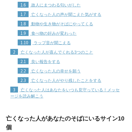
1.6
故人にまつわる匂いがした
1.7
亡くなった人の声が聞こえた気がする
1.8
動物や生き物がそばにやってくる
1.9
食べ物の好みが変わった
1.10
ラップ音が聞こえる
2
亡くなった人が喜んでくれる3つのこと
2.1
良い報告をする
2.2
亡くなった人の幸せを願う
2.3
亡くなった人がやり残したことをする
3
亡くなった人はあなたをいつも見守っている！メッセ
ージを読み解こう
亡くなった人があなたのそばにいるサイン10
個