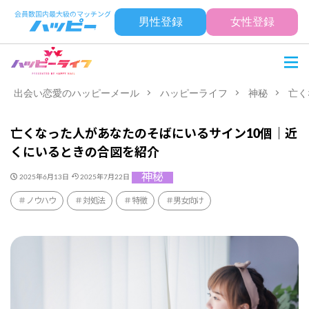
男性登録
女性登録
出会い恋愛のハッピーメール
ハッピーライフ
神秘
亡く
亡くなった人があなたのそばにいるサイン10個｜近
くにいるときの合図を紹介
神秘
2025年6月13日
2025年7月22日
ノウハウ
対処法
特徴
男女向け