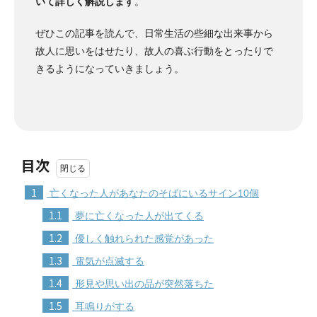
いて詳しく解説します
。
ぜひこの記事を読んで、日常生活の些細な出来事から
故人に思いをはせたり、故人の喜ぶ行動をとったりで
きるようになっていきましょう。
目次
1
亡くなった人があなたのそばにいるサイン10個
1.1
夢に亡くなった人が出てくる
1.2
優しく触れられた感覚があった
1.3
電気が点滅する
1.4
形見や思い出の品が突然落ちた
1.5
耳鳴りがする