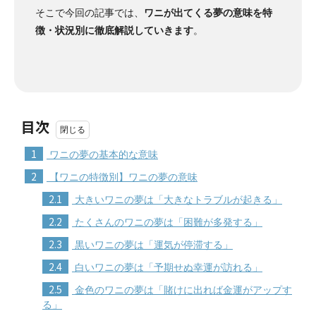
そこで今回の記事では、
ワニが出てくる夢の意味を特
徴・状況別に徹底解説していきます
。
目次
1
ワニの夢の基本的な意味
2
【ワニの特徴別】ワニの夢の意味
2.1
大きいワニの夢は「大きなトラブルが起きる」
2.2
たくさんのワニの夢は「困難が多発する」
2.3
黒いワニの夢は「運気が停滞する」
2.4
白いワニの夢は「予期せぬ幸運が訪れる」
2.5
金色のワニの夢は「賭けに出れば金運がアップす
る」