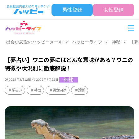
男性登録
女性登録
出会い恋愛のハッピーメール
ハッピーライフ
神秘
【夢
【夢占い】ワニの夢にはどんな意味がある？ワニの
特徴や状況別に徹底解説！
神秘
2025年3月12日
2025年7月22日
夢占い
特徴
男女向け
診断