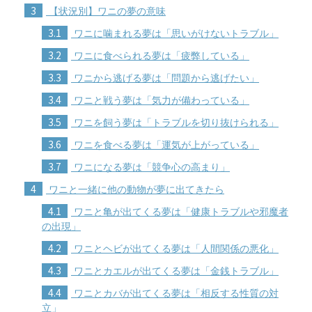
3
【状況別】ワニの夢の意味
3.1
ワニに噛まれる夢は「思いがけないトラブル」
3.2
ワニに食べられる夢は「疲弊している」
3.3
ワニから逃げる夢は「問題から逃げたい」
3.4
ワニと戦う夢は「気力が備わっている」
3.5
ワニを飼う夢は「トラブルを切り抜けられる」
3.6
ワニを食べる夢は「運気が上がっている」
3.7
ワニになる夢は「競争心の高まり」
4
ワニと一緒に他の動物が夢に出てきたら
4.1
ワニと亀が出てくる夢は「健康トラブルや邪魔者
の出現」
4.2
ワニとヘビが出てくる夢は「人間関係の悪化」
4.3
ワニとカエルが出てくる夢は「金銭トラブル」
4.4
ワニとカバが出てくる夢は「相反する性質の対
立」