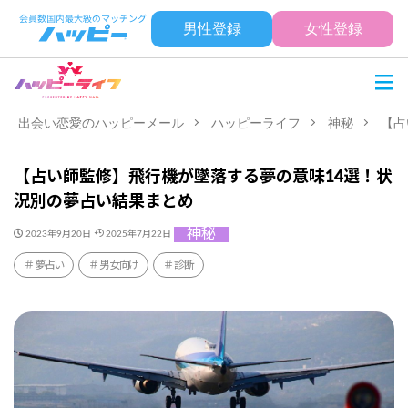
男性登録
女性登録
出会い恋愛のハッピーメール
ハッピーライフ
神秘
【占
【占い師監修】飛行機が墜落する夢の意味14選！状
況別の夢占い結果まとめ
神秘
2023年9月20日
2025年7月22日
夢占い
男女向け
診断