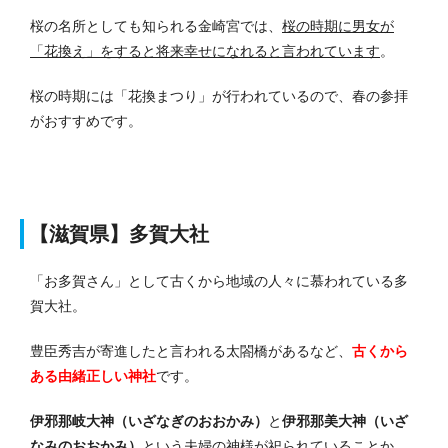
桜の名所としても知られる金崎宮では、
桜の時期に男女が
「花換え」をすると将来幸せになれると言われています
。
桜の時期には「花換まつり」が行われているので、春の参拝
がおすすめです。
【滋賀県】多賀大社
「お多賀さん」として古くから地域の人々に慕われている多
賀大社。
豊臣秀吉が寄進したと言われる太閤橋があるなど、
古くから
ある由緒正しい神社
です。
伊邪那岐大神（いざなぎのおおかみ）
と
伊邪那美大神（いざ
なみのおおかみ）
という夫婦の神様が祀られていることか