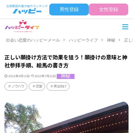
男性登録
女性登録
出会い恋愛のハッピーメール
ハッピーライフ
神秘
正し
正しい願掛け方法で効果を狙う！願掛けの意味と神
社参拝手順、絵馬の書き方
神秘
2022年4月15日
2025年7月22日
ノウハウ
恋愛
男女向け