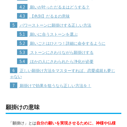
4.2
願いが叶っただるまはどうする？
4.3
【色別】だるまの意味
5
パワーストーンに願掛けする正しい方法
5.1
願いに合うストーンを選ぶ
5.2
願いごとはひとつ！詳細に命令するように
5.3
ストーンにさわりながら願掛けする
5.4
ほかの人にさわられたら浄化が必要
6
正しい願掛け方法をマスターすれば、恋愛成就も夢じ
ゃない
7
願掛けで効果を狙うなら正しい方法を！
願掛けの意味
「願掛け」とは
自分の願いを実現させるために、神様や仏様