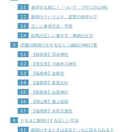
2.1
参拝する前に！「ついで」で行くのはNG
2.2
願掛けというより、宣誓の気持ちで
2.3
正しい参拝方法・手順
2.4
絵馬の正しい書き方・奉納の仕方
3
恋愛の願掛けをするなら！縁結び神社7選
3.1
【秋田県】浮木神社
3.2
【埼玉県】川越氷川神社
3.3
【福井県】金崎宮
3.4
【滋賀県】多賀大社
3.5
【鳥取県】白兎神社
3.6
【岡山県】最上稲荷
3.7
【福岡県】水田天満宮
4
だるまに願掛けする正しい方法
4.1
願掛けするときは左右どっちに目を入れる？