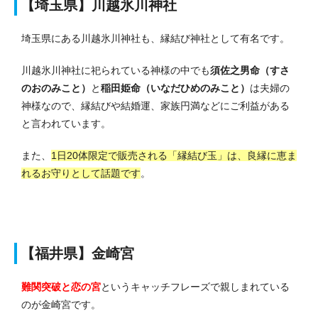
【埼玉県】川越氷川神社
埼玉県にある川越氷川神社も、縁結び神社として有名です。
川越氷川神社に祀られている神様の中でも
須佐之男命（すさ
のおのみこと）
と
稲田姫命（いなだひめのみこと）
は夫婦の
神様なので、縁結びや結婚運、家族円満などにご利益がある
と言われています。
また、
1日20体限定で販売される「縁結び玉」は、良縁に恵ま
れるお守りとして話題です
。
【福井県】金崎宮
難関突破と恋の宮
というキャッチフレーズで親しまれている
のが金崎宮です。