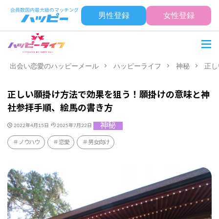
男性登録
女性登録
出会い恋愛のハッピーメール
ハッピーライフ
神秘
正し
正しい願掛け方法で効果を狙う！願掛けの意味と神
社参拝手順、絵馬の書き方
神秘
2022年4月15日
2025年7月22日
ノウハウ
恋愛
男女向け