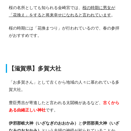
桜の名所としても知られる金崎宮では、
桜の時期に男女が
「花換え」をすると将来幸せになれると言われています
。
桜の時期には「花換まつり」が行われているので、春の参拝
がおすすめです。
【滋賀県】多賀大社
「お多賀さん」として古くから地域の人々に慕われている多
賀大社。
豊臣秀吉が寄進したと言われる太閤橋があるなど、
古くから
ある由緒正しい神社
です。
伊邪那岐大神（いざなぎのおおかみ）
と
伊邪那美大神（いざ
なみのおおかみ）
という夫婦の神様が祀られていることか