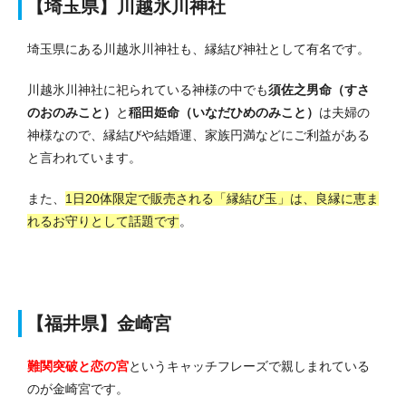
【埼玉県】川越氷川神社
埼玉県にある川越氷川神社も、縁結び神社として有名です。
川越氷川神社に祀られている神様の中でも
須佐之男命（すさ
のおのみこと）
と
稲田姫命（いなだひめのみこと）
は夫婦の
神様なので、縁結びや結婚運、家族円満などにご利益がある
と言われています。
また、
1日20体限定で販売される「縁結び玉」は、良縁に恵ま
れるお守りとして話題です
。
【福井県】金崎宮
難関突破と恋の宮
というキャッチフレーズで親しまれている
のが金崎宮です。