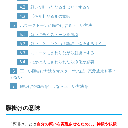
4.2
願いが叶っただるまはどうする？
4.3
【色別】だるまの意味
5
パワーストーンに願掛けする正しい方法
5.1
願いに合うストーンを選ぶ
5.2
願いごとはひとつ！詳細に命令するように
5.3
ストーンにさわりながら願掛けする
5.4
ほかの人にさわられたら浄化が必要
6
正しい願掛け方法をマスターすれば、恋愛成就も夢じ
ゃない
7
願掛けで効果を狙うなら正しい方法を！
願掛けの意味
「願掛け」とは
自分の願いを実現させるために、神様や仏様