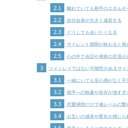
2.1
離れていても相手のエネルギ
2.2
自分自身が大きく成長する
2.3
どうしても会いたくなる
2.4
サイレント期間が終わると再
2.5
心の中で会話や感覚の交流が
3
ツインレイではない可能性があるサイ
3.1
一緒にいても安心感がなく不
3.2
相手への執着や依存が強すぎ
3.3
恋愛感情だけで魂レベルの繋
3.4
お互いの成長や変化が感じら
3.5