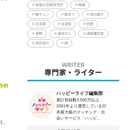
秘密の恋愛研究所
結婚
胸キュン
脈あり
自分磨き
花言葉
血液型
診断
運勢
運命の人
遠距離恋愛
野呂佳代
顔
専門家・ライター
うの
ハッピーライフ編集部
累計登録数3,500万以上、
2001年より運営している日
本最大級のマッチング・出
会いサービス「ハッピ...
う。