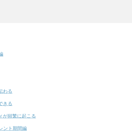
編
伝わる
できる
ィが頻繁に起こる
レント期間編