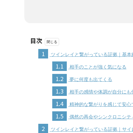
目次
1
ツインレイと繋がっている証拠｜基本
1.1
相手のことが強く気になる
1.2
夢に何度も出てくる
1.3
相手の感情や体調が自分にも
1.4
精神的な繋がりを感じて安心
1.5
偶然の再会やシンクロニシテ
2
ツインレイと繋がっている証拠｜サイ