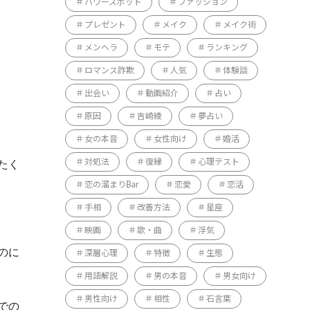
パワースポット
ファッション
プレゼント
メイク
メイク術
メンヘラ
モテ
ランキング
ロマンス詐欺
人気
体験談
出会い
動画紹介
占い
原因
吉崎綾
夢占い
女の本音
女性向け
婚活
対処法
復縁
心理テスト
たく
恋の溜まりBar
恋愛
恋活
手相
改善方法
星座
映画
歌・曲
浮気
のに
深層心理
特徴
生態
用語解説
男の本音
男女向け
男性向け
相性
石言葉
での