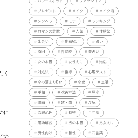
パワースポット
ファッション
プレゼント
メイク
メイク術
メンヘラ
モテ
ランキング
ロマンス詐欺
人気
体験談
出会い
動画紹介
占い
原因
吉崎綾
夢占い
女の本音
女性向け
婚活
対処法
復縁
心理テスト
たく
恋の溜まりBar
恋愛
恋活
手相
改善方法
星座
映画
歌・曲
浮気
のに
深層心理
特徴
生態
用語解説
男の本音
男女向け
男性向け
相性
石言葉
での