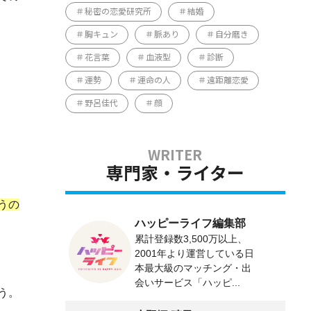
秘密の恋愛研究所
結婚
胸キュン
脈あり
自分磨き
花言葉
血液型
診断
運勢
運命の人
遠距離恋愛
野呂佳代
顔
専門家・ライター
うの
ハッピーライフ編集部
累計登録数3,500万以上、
2001年より運営している日
本最大級のマッチング・出
会いサービス「ハッピ...
う。