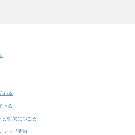
編
伝わる
できる
ィが頻繁に起こる
レント期間編