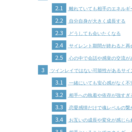
2.1
離れていても相手のエネルギ
2.2
自分自身が大きく成長する
2.3
どうしても会いたくなる
2.4
サイレント期間が終わると再
2.5
心の中で会話や感覚の交流が
3
ツインレイではない可能性があるサイ
3.1
一緒にいても安心感がなく不
3.2
相手への執着や依存が強すぎ
3.3
恋愛感情だけで魂レベルの繋
3.4
お互いの成長や変化が感じら
3.5