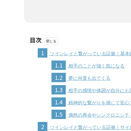
目次
1
ツインレイと繋がっている証拠｜基本
1.1
相手のことが強く気になる
1.2
夢に何度も出てくる
1.3
相手の感情や体調が自分にも
1.4
精神的な繋がりを感じて安心
1.5
偶然の再会やシンクロニシテ
2
ツインレイと繋がっている証拠｜サイ