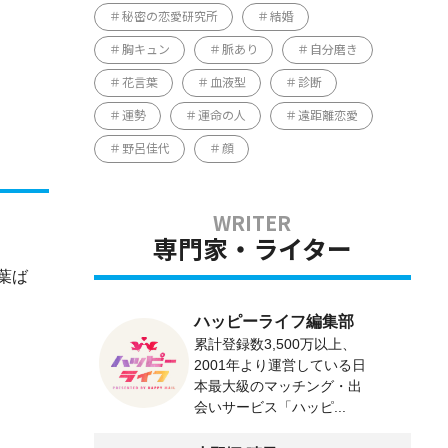
秘密の恋愛研究所
結婚
胸キュン
脈あり
自分磨き
花言葉
血液型
診断
運勢
運命の人
遠距離恋愛
野呂佳代
顔
専門家・ライター
葉ば
ハッピーライフ編集部
累計登録数3,500万以上、
2001年より運営している日
本最大級のマッチング・出
会いサービス「ハッピ...