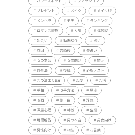
パワースポット
ファッション
プレゼント
メイク
メイク術
メンヘラ
モテ
ランキング
ロマンス詐欺
人気
体験談
出会い
動画紹介
占い
原因
吉崎綾
夢占い
女の本音
女性向け
婚活
対処法
復縁
心理テスト
恋の溜まりBar
恋愛
恋活
手相
改善方法
星座
映画
歌・曲
浮気
深層心理
特徴
生態
用語解説
男の本音
男女向け
男性向け
相性
石言葉