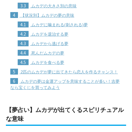
3.3
ムカデの大きさ別の意味
4
【状況別】ムカデの夢の意味
4.1
ムカデに噛まれる(刺される)夢
4.2
ムカデを退治する夢
4.3
ムカデから逃げる夢
4.4
死んだムカデの夢
4.5
ムカデを食べる夢
5
2匹のムカデが夢に出てきたら恋人を作るチャンス！
6
ムカデの夢は金運アップを意味することが多い！吉夢
なら宝くじを買ってみよう
【夢占い】ムカデが出てくるスピリチュアル
な意味