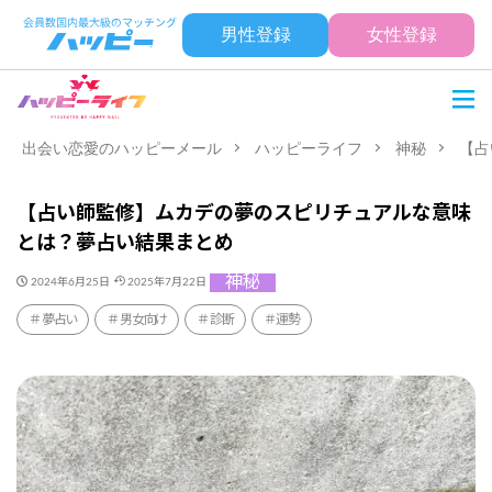
男性登録
女性登録
出会い恋愛のハッピーメール
ハッピーライフ
神秘
【占
【占い師監修】ムカデの夢のスピリチュアルな意味
とは？夢占い結果まとめ
神秘
2024年6月25日
2025年7月22日
夢占い
男女向け
診断
運勢