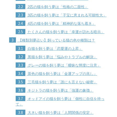
2.2
2匹の猫を飼う夢は「性格の二面性」
2.3
3匹の猫を飼う夢は「子宝に恵まれる可能性大」
2.4
4匹の猫を飼う夢は「精神的な落ち着き」
2.5
たくさんの猫を飼う夢は「幸運が訪れる暗示」
3
【種類別夢占い】飼っている猫の色や種類は？
3.1
白猫を飼う夢は「恋愛運の上昇」
3.2
黒猫を飼う夢は「悩みやトラブルの解決」
3.3
グレーの猫を飼う夢は「曖昧な態度に注意」
3.4
茶色の猫を飼う夢は「金運アップの兆し」
3.5
三毛猫を飼う夢は「誰にも言えない秘密」
3.6
キジトラの猫を飼う夢は「強運の象徴」
3.7
オッドアイの猫を飼う夢は「個性に自信を持っ
て」
3.8
大きい猫を飼う夢は「人間関係の安定」