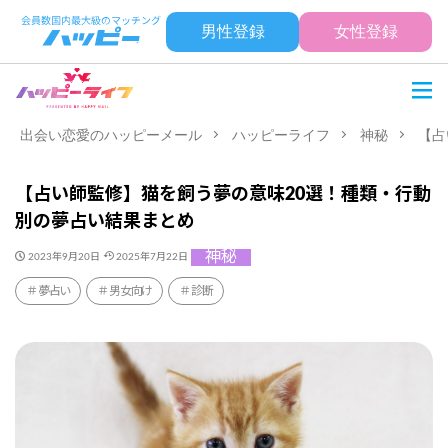
男性登録
女性登録
出会い恋愛のハッピーメール
ハッピーライフ
神秘
【占
【占い師監修】猫を飼う夢の意味20選！種類・行動
別の夢占い結果まとめ
神秘
2023年9月20日
2025年7月22日
夢占い
男女向け
診断