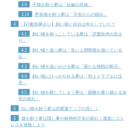
3.9
子猫を飼う夢は「妊娠の兆候」
3.10
野良猫を飼う夢は「不安からの脱出」
4
【行動別夢占い】飼い猫と自分は何をしていた？
4.1
飼い猫を抱っこしている夢は「恋愛欲求の高ま
り」
4.2
飼い猫と遊ぶ夢は「良い人間関係を築いている
証」
4.3
飼い猫を追いかける夢は「新たな挑戦の暗示」
4.4
飼い猫にひっかかれる夢は「対人トラブルに注
意」
4.5
飼い猫を殺してしまう夢は「困難を乗り越える決
意の表れ」
5
白い猫を飼う夢は恋愛運アップの兆し！
6
猫を飼う夢は隠し事や精神的不安の表れ！適度にスト
レスを発散しよう