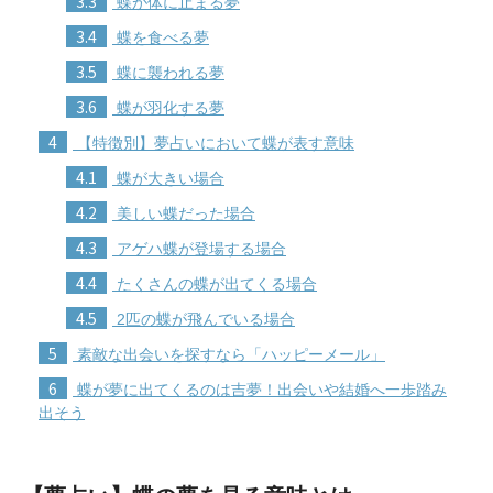
3.3
蝶が体に止まる夢
3.4
蝶を食べる夢
3.5
蝶に襲われる夢
3.6
蝶が羽化する夢
4
【特徴別】夢占いにおいて蝶が表す意味
4.1
蝶が大きい場合
4.2
美しい蝶だった場合
4.3
アゲハ蝶が登場する場合
4.4
たくさんの蝶が出てくる場合
4.5
2匹の蝶が飛んでいる場合
5
素敵な出会いを探すなら「ハッピーメール」
6
蝶が夢に出てくるのは吉夢！出会いや結婚へ一歩踏み
出そう