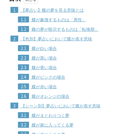
1
【夢占い】蝶の夢を見る意味とは
1.1
蝶が象徴するものは「異性」
1.2
蝶の夢が暗示するものは「転換期」
2
【色別】夢占いにおいて蝶が表す意味
2.1
蝶が白い場合
2.2
蝶が黒い場合
2.3
蝶が青い場合
2.4
蝶がピンクの場合
2.5
蝶が赤い場合
2.6
蝶がオレンジの場合
3
【シーン別】夢占いにおいて蝶が表す意味
3.1
蝶がまとわりつく夢
3.2
蝶が家に入ってくる夢