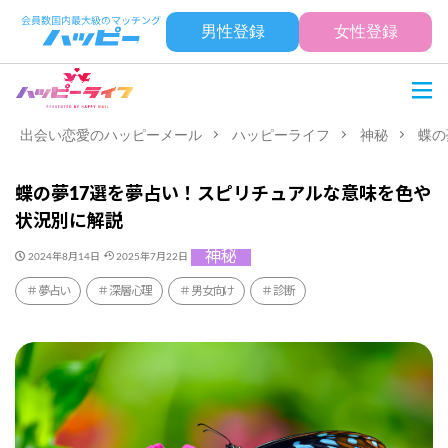
男性登録
女性登録
出会い恋愛のハッピーメール
ハッピーライフ
神秘
蝶の
蝶の夢17選を夢占い！スピリチュアルな意味を色や
状況別に解説
神秘
2024年8月14日
2025年7月22日
夢占い
深層心理
男女向け
診断