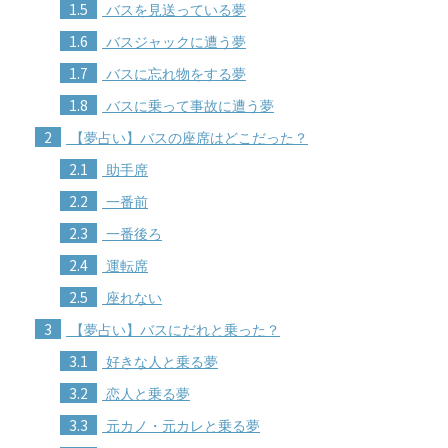
1.5
バスを見送っている夢
1.6
バスジャックに遭う夢
1.7
バスに忘れ物をする夢
1.8
バスに乗って事故に遭う夢
2
【夢占い】バスの座席はどこだった？
2.1
助手席
2.2
一番前
2.3
一番後ろ
2.4
運転席
2.5
座れない
3
【夢占い】バスにだれと乗った？
3.1
好きな人と乗る夢
3.2
恋人と乗る夢
3.3
元カノ・元カレと乗る夢