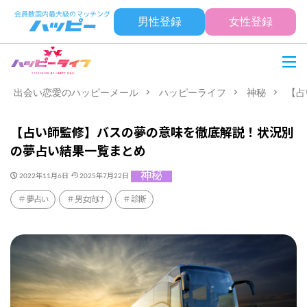
男性登録
女性登録
出会い恋愛のハッピーメール
ハッピーライフ
神秘
【占
【占い師監修】バスの夢の意味を徹底解説！状況別
の夢占い結果一覧まとめ
神秘
2022年11月6日
2025年7月22日
夢占い
男女向け
診断