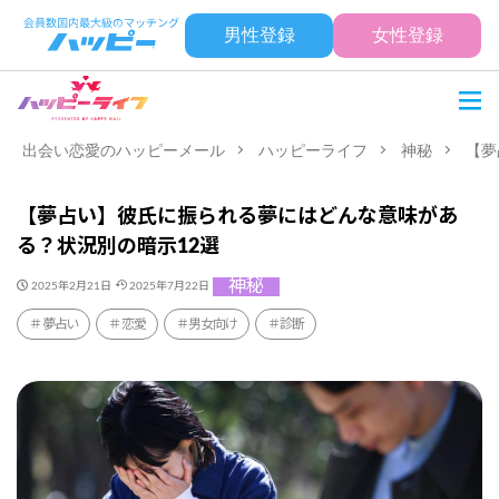
男性登録
女性登録
出会い恋愛のハッピーメール
ハッピーライフ
神秘
【夢
【夢占い】彼氏に振られる夢にはどんな意味があ
る？状況別の暗示12選
神秘
2025年2月21日
2025年7月22日
夢占い
恋愛
男女向け
診断