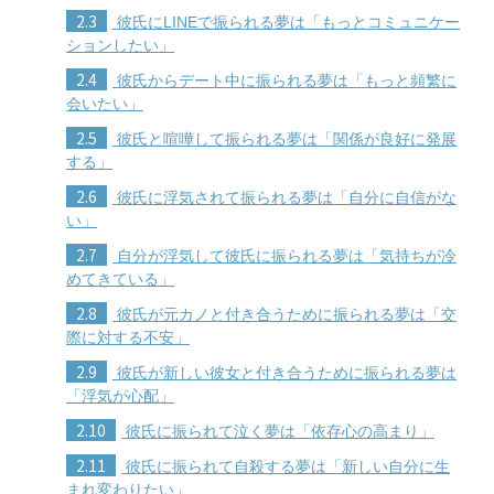
2.3
彼氏にLINEで振られる夢は「もっとコミュニケー
ションしたい」
2.4
彼氏からデート中に振られる夢は「もっと頻繁に
会いたい」
2.5
彼氏と喧嘩して振られる夢は「関係が良好に発展
する」
2.6
彼氏に浮気されて振られる夢は「自分に自信がな
い」
2.7
自分が浮気して彼氏に振られる夢は「気持ちが冷
めてきている」
2.8
彼氏が元カノと付き合うために振られる夢は「交
際に対する不安」
2.9
彼氏が新しい彼女と付き合うために振られる夢は
「浮気が心配」
2.10
彼氏に振られて泣く夢は「依存心の高まり」
2.11
彼氏に振られて自殺する夢は「新しい自分に生
まれ変わりたい」