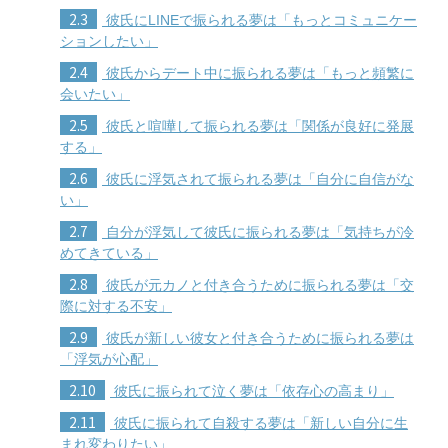
2.3
彼氏にLINEで振られる夢は「もっとコミュニケー
ションしたい」
2.4
彼氏からデート中に振られる夢は「もっと頻繁に
会いたい」
2.5
彼氏と喧嘩して振られる夢は「関係が良好に発展
する」
2.6
彼氏に浮気されて振られる夢は「自分に自信がな
い」
2.7
自分が浮気して彼氏に振られる夢は「気持ちが冷
めてきている」
2.8
彼氏が元カノと付き合うために振られる夢は「交
際に対する不安」
2.9
彼氏が新しい彼女と付き合うために振られる夢は
「浮気が心配」
2.10
彼氏に振られて泣く夢は「依存心の高まり」
2.11
彼氏に振られて自殺する夢は「新しい自分に生
まれ変わりたい」