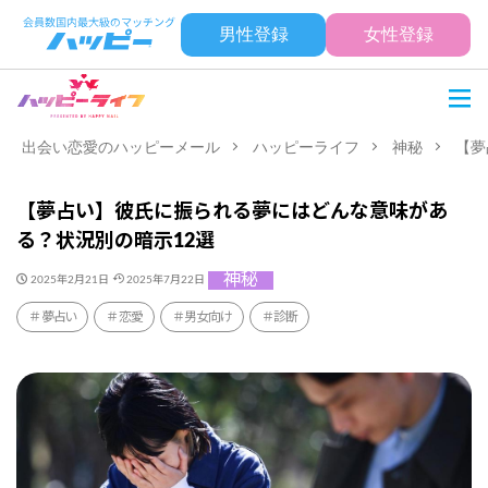
男性登録
女性登録
出会い恋愛のハッピーメール
ハッピーライフ
神秘
【夢
【夢占い】彼氏に振られる夢にはどんな意味があ
る？状況別の暗示12選
神秘
2025年2月21日
2025年7月22日
夢占い
恋愛
男女向け
診断