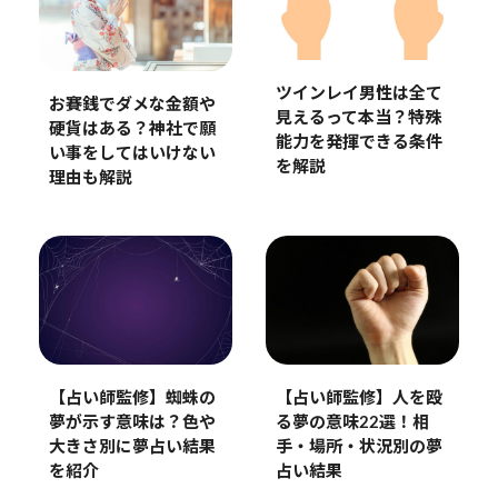
ツインレイ男性は全て
お賽銭でダメな金額や
見えるって本当？特殊
硬貨はある？神社で願
能力を発揮できる条件
い事をしてはいけない
を解説
理由も解説
【占い師監修】蜘蛛の
【占い師監修】人を殴
夢が示す意味は？色や
る夢の意味22選！相
大きさ別に夢占い結果
手・場所・状況別の夢
を紹介
占い結果