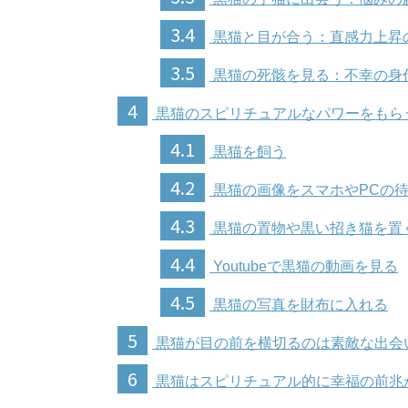
3.4
黒猫と目が合う：直感力上昇
3.5
黒猫の死骸を見る：不幸の身
4
黒猫のスピリチュアルなパワーをもら
4.1
黒猫を飼う
4.2
黒猫の画像をスマホやPCの
4.3
黒猫の置物や黒い招き猫を置
4.4
Youtubeで黒猫の動画を見る
4.5
黒猫の写真を財布に入れる
5
黒猫が目の前を横切るのは素敵な出会
6
黒猫はスピリチュアル的に幸福の前兆