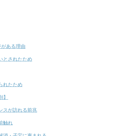
ジがある理由
いとされたため
られたため
別】
ンスが訪れる前兆
前触れ
解消・子宝に恵まれる