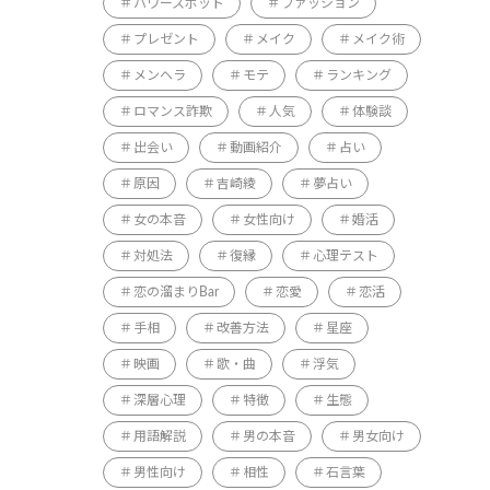
パワースポット
ファッション
プレゼント
メイク
メイク術
メンヘラ
モテ
ランキング
ロマンス詐欺
人気
体験談
出会い
動画紹介
占い
原因
吉崎綾
夢占い
女の本音
女性向け
婚活
対処法
復縁
心理テスト
恋の溜まりBar
恋愛
恋活
手相
改善方法
星座
映画
歌・曲
浮気
深層心理
特徴
生態
用語解説
男の本音
男女向け
男性向け
相性
石言葉