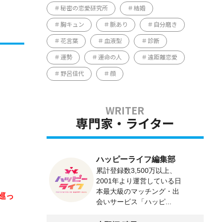
秘密の恋愛研究所
結婚
胸キュン
脈あり
自分磨き
花言葉
血液型
診断
運勢
運命の人
遠距離恋愛
野呂佳代
顔
専門家・ライター
ハッピーライフ編集部
累計登録数3,500万以上、
2001年より運営している日
本最大級のマッチング・出
巡っ
会いサービス「ハッピ...