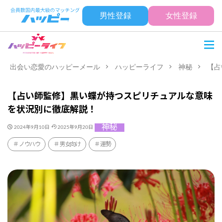
男性登録
女性登録
出会い恋愛のハッピーメール
ハッピーライフ
神秘
【占
【占い師監修】黒い蝶が持つスピリチュアルな意味
を状況別に徹底解説！
神秘
2024年9月10日
2025年9月20日
ノウハウ
男女向け
運勢