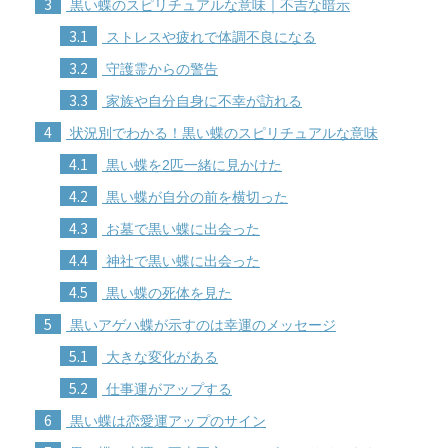
3
黒い蝶のスピリチュアルな意味｜不吉な暗示
3.1
ストレスや疲れで体調不良になる
3.2
守護霊からの警告
3.3
家族や自分自身に不幸が訪れる
4
状況別でわかる！黒い蝶のスピリチュアルな意味
4.1
黒い蝶を2匹一緒に見かけた
4.2
黒い蝶が自分の前を横切った
4.3
お墓で黒い蝶に出会った
4.4
神社で黒い蝶に出会った
4.5
黒い蝶の死体を見た
5
黒いアゲハ蝶が示すのは幸運のメッセージ
5.1
大きな変化がある
5.2
仕事運がアップする
6
黒い蝶は恋愛運アップのサイン