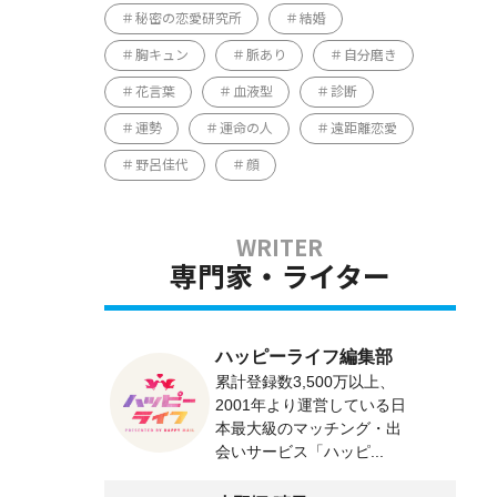
秘密の恋愛研究所
結婚
胸キュン
脈あり
自分磨き
花言葉
血液型
診断
運勢
運命の人
遠距離恋愛
野呂佳代
顔
専門家・ライター
ハッピーライフ編集部
累計登録数3,500万以上、
2001年より運営している日
本最大級のマッチング・出
会いサービス「ハッピ...