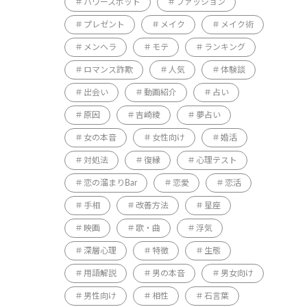
パワースポット
ファッション
プレゼント
メイク
メイク術
メンヘラ
モテ
ランキング
ロマンス詐欺
人気
体験談
出会い
動画紹介
占い
原因
吉崎綾
夢占い
女の本音
女性向け
婚活
対処法
復縁
心理テスト
恋の溜まりBar
恋愛
恋活
手相
改善方法
星座
映画
歌・曲
浮気
深層心理
特徴
生態
用語解説
男の本音
男女向け
男性向け
相性
石言葉