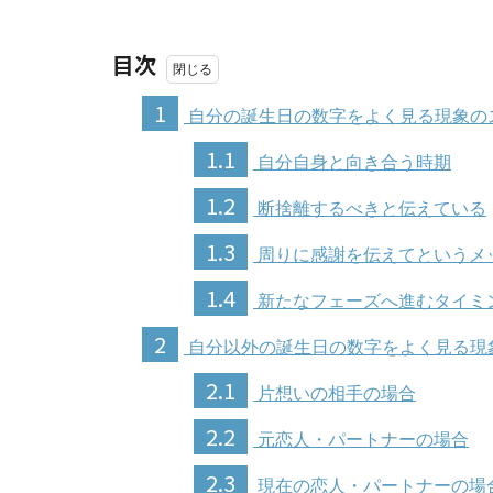
目次
1
自分の誕生日の数字をよく見る現象の
1.1
自分自身と向き合う時期
1.2
断捨離するべきと伝えている
1.3
周りに感謝を伝えてというメ
1.4
新たなフェーズへ進むタイミ
2
自分以外の誕生日の数字をよく見る現
2.1
片想いの相手の場合
2.2
元恋人・パートナーの場合
2.3
現在の恋人・パートナーの場