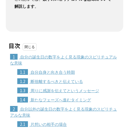
解説します
。
目次
1
自分の誕生日の数字をよく見る現象のスピリチュアル
な意味
1.1
自分自身と向き合う時期
1.2
断捨離するべきと伝えている
1.3
周りに感謝を伝えてというメッセージ
1.4
新たなフェーズへ進むタイミング
2
自分以外の誕生日の数字をよく見る現象のスピリチュ
アルな意味
2.1
片想いの相手の場合