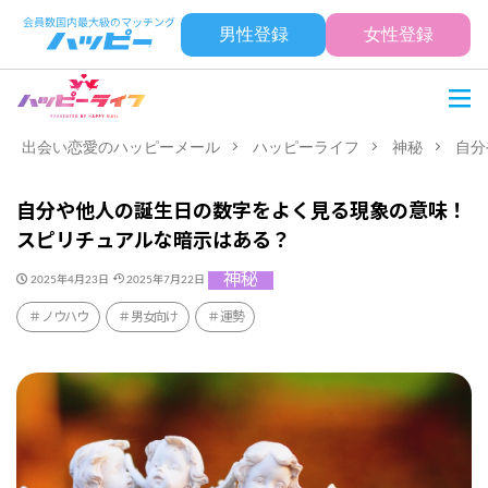
男性登録
女性登録
出会い恋愛のハッピーメール
ハッピーライフ
神秘
自分
自分や他人の誕生日の数字をよく見る現象の意味！
スピリチュアルな暗示はある？
神秘
2025年4月23日
2025年7月22日
ノウハウ
男女向け
運勢