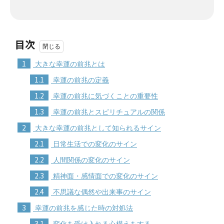
目次
1
大きな幸運の前兆とは
1.1
幸運の前兆の定義
1.2
幸運の前兆に気づくことの重要性
1.3
幸運の前兆とスピリチュアルの関係
2
大きな幸運の前兆として知られるサイン
2.1
日常生活での変化のサイン
2.2
人間関係の変化のサイン
2.3
精神面・感情面での変化のサイン
2.4
不思議な偶然や出来事のサイン
3
幸運の前兆を感じた時の対処法
3.1
変化を受け入れる心構えをする