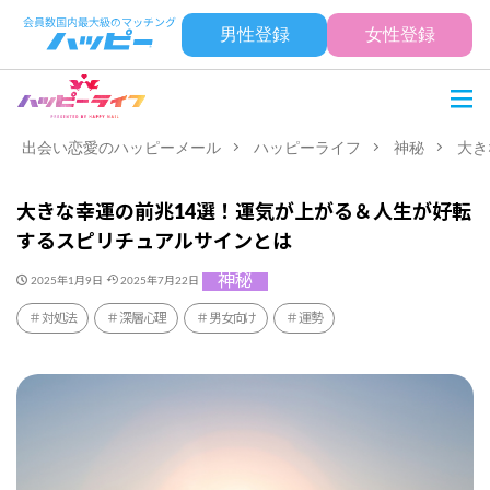
男性登録
女性登録
出会い恋愛のハッピーメール
ハッピーライフ
神秘
大き
大きな幸運の前兆14選！運気が上がる＆人生が好転
するスピリチュアルサインとは
神秘
2025年1月9日
2025年7月22日
対処法
深層心理
男女向け
運勢