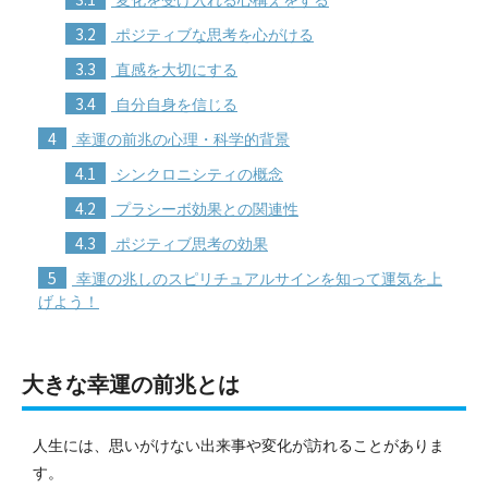
3.2
ポジティブな思考を心がける
3.3
直感を大切にする
3.4
自分自身を信じる
4
幸運の前兆の心理・科学的背景
4.1
シンクロニシティの概念
4.2
プラシーボ効果との関連性
4.3
ポジティブ思考の効果
5
幸運の兆しのスピリチュアルサインを知って運気を上
げよう！
大きな幸運の前兆とは
人生には、思いがけない出来事や変化が訪れることがありま
す。