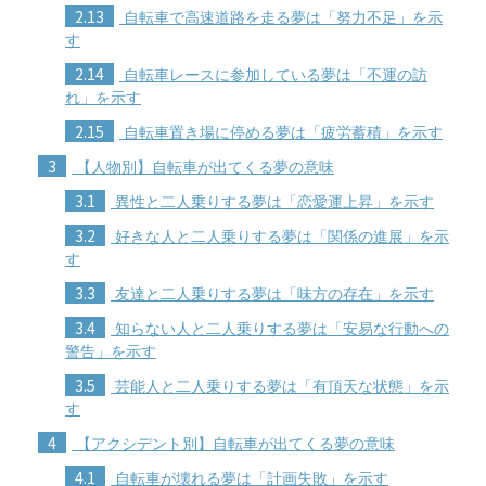
2.13
自転車で高速道路を走る夢は「努力不足」を示
す
2.14
自転車レースに参加している夢は「不運の訪
れ」を示す
2.15
自転車置き場に停める夢は「疲労蓄積」を示す
3
【人物別】自転車が出てくる夢の意味
3.1
異性と二人乗りする夢は「恋愛運上昇」を示す
3.2
好きな人と二人乗りする夢は「関係の進展」を示
す
3.3
友達と二人乗りする夢は「味方の存在」を示す
3.4
知らない人と二人乗りする夢は「安易な行動への
警告」を示す
3.5
芸能人と二人乗りする夢は「有頂天な状態」を示
す
4
【アクシデント別】自転車が出てくる夢の意味
4.1
自転車が壊れる夢は「計画失敗」を示す