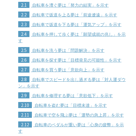
2.1
自転車を漕ぐ夢は「努力の結実」を示す
2.2
自転車で坂道を上る夢は「前途遼遠」を示す
2.3
自転車で坂道を下る夢は「運気アップ」を示す
2.4
自転車を押して歩く夢は「願望成就の兆し」を示
す
2.5
自転車を洗う夢は「問題解決」を示す
2.6
自転車を探す夢は「目標発見の可能性」を示す
2.7
自転車を買う夢は「意欲向上」を示す
2.8
自転車でスピードを出し過ぎる夢は「対人運ダウ
ン」を示す
2.9
自転車を修理する夢は「意欲低下」を示す
2.10
自転車を盗む夢は「目標未達」を示す
2.11
自転車で空を飛ぶ夢は「運勢の急上昇」を示す
2.12
自転車のペダルが重い夢は「心身の疲弊」を示
す