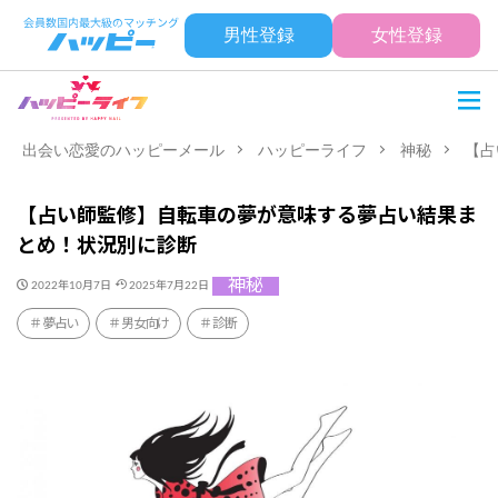
男性登録
女性登録
出会い恋愛のハッピーメール
ハッピーライフ
神秘
【占
【占い師監修】自転車の夢が意味する夢占い結果ま
とめ！状況別に診断
神秘
2022年10月7日
2025年7月22日
夢占い
男女向け
診断