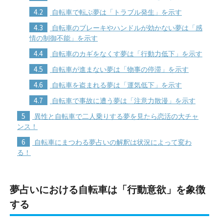
4.2
自転車で転ぶ夢は「トラブル発生」を示す
4.3
自転車のブレーキやハンドルが効かない夢は「感
情の制御不能」を示す
4.4
自転車のカギをなくす夢は「行動力低下」を示す
4.5
自転車が進まない夢は「物事の停滞」を示す
4.6
自転車を盗まれる夢は「運気低下」を示す
4.7
自転車で事故に遭う夢は「注意力散漫」を示す
5
異性と自転車で二人乗りする夢を見たら恋活の大チャ
ンス！
6
自転車にまつわる夢占いの解釈は状況によって変わ
る！
夢占いにおける自転車は「行動意欲」を象徴
する