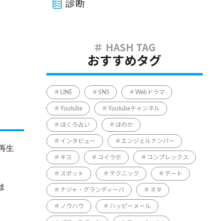
診断
おすすめタグ
LINE
SNS
Webドラマ
Youtube
Youtubeチャンネル
ほくろ占い
ほのか
インタビュー
エンジェルナンバー
再生
キス
コイラボ
コンプレックス
スポット
テクニック
デート
ま
ナジャ・グランディーバ
ネタ
ノウハウ
ハッピーメール