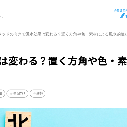
ト。
ベッドの向きで風水効果は変わる？置く方角や色・素材による風水的違
は変わる？置く方角や色・
法
男女向け
運勢