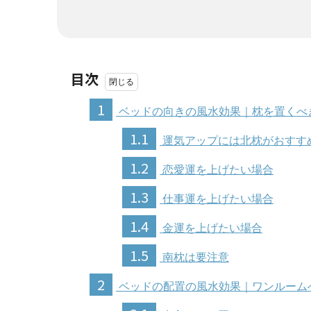
目次
1
ベッドの向きの風水効果｜枕を置くべ
1.1
運気アップには北枕がおすす
1.2
恋愛運を上げたい場合
1.3
仕事運を上げたい場合
1.4
金運を上げたい場合
1.5
南枕は要注意
2
ベッドの配置の風水効果｜ワンルーム