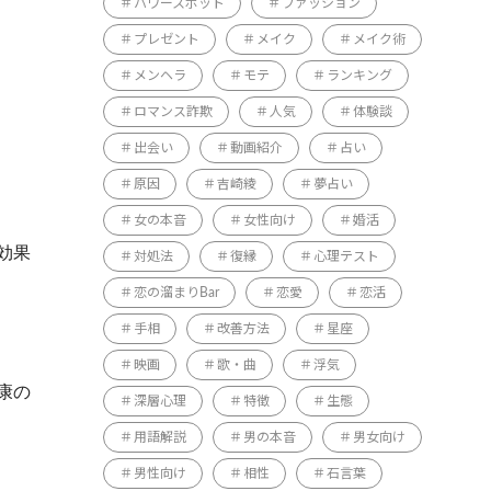
パワースポット
ファッション
プレゼント
メイク
メイク術
メンヘラ
モテ
ランキング
ロマンス詐欺
人気
体験談
出会い
動画紹介
占い
原因
吉崎綾
夢占い
女の本音
女性向け
婚活
効果
対処法
復縁
心理テスト
恋の溜まりBar
恋愛
恋活
手相
改善方法
星座
映画
歌・曲
浮気
康の
深層心理
特徴
生態
用語解説
男の本音
男女向け
男性向け
相性
石言葉