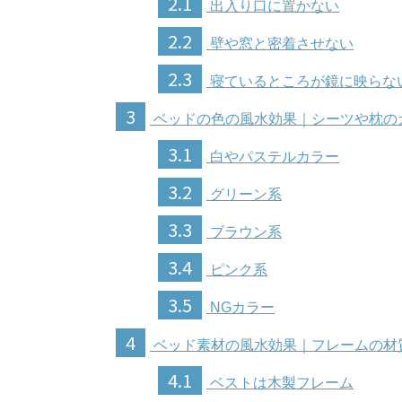
2.1
出入り口に置かない
2.2
壁や窓と密着させない
2.3
寝ているところが鏡に映らな
3
ベッドの色の風水効果｜シーツや枕の
3.1
白やパステルカラー
3.2
グリーン系
3.3
ブラウン系
3.4
ピンク系
3.5
NGカラー
4
ベッド素材の風水効果｜フレームの材
4.1
ベストは木製フレーム