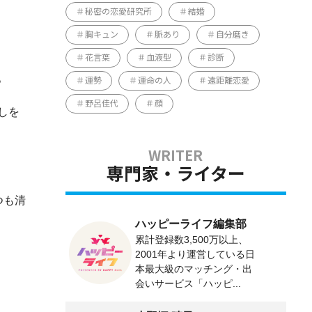
秘密の恋愛研究所
結婚
胸キュン
脈あり
自分磨き
花言葉
血液型
診断
。
運勢
運命の人
遠距離恋愛
野呂佳代
顔
しを
専門家・ライター
つも清
ハッピーライフ編集部
累計登録数3,500万以上、
2001年より運営している日
本最大級のマッチング・出
会いサービス「ハッピ...