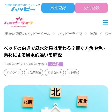
男性登録
女性登録
出会い恋愛のハッピーメール
ハッピーライフ
神秘
ベッ
ベッドの向きで風水効果は変わる？置く方角や色・
素材による風水的違いを解説
神秘
2025年1月19日
2025年7月22日
ノウハウ
改善方法
男女向け
運勢