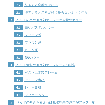
2.2
壁や窓と密着させない
2.3
寝ているところが鏡に映らないようにする
3
ベッドの色の風水効果｜シーツや枕のカラー
3.1
白やパステルカラー
3.2
グリーン系
3.3
ブラウン系
3.4
ピンク系
3.5
NGカラー
4
ベッド素材の風水効果｜フレームの材質
4.1
ベストは木製フレーム
4.2
アイアン素材
4.3
レザー素材
4.4
ソファーベッド
5
ベッドの向きを変えれば風水効果で運気がアップ！配