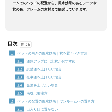
ームでのベッドの配置から、風水効果のあるシーツや
枕の色、フレームの素材まで解説していきます
。
目次
1
ベッドの向きの風水効果｜枕を置くべき方角
1.1
運気アップには北枕がおすすめ
1.2
恋愛運を上げたい場合
1.3
仕事運を上げたい場合
1.4
金運を上げたい場合
1.5
南枕は要注意
2
ベッドの配置の風水効果｜ワンルームへの置き方
2.1
出入り口に置かない