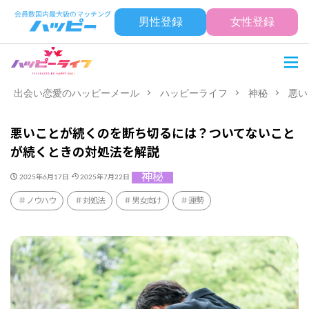
男性登録
女性登録
出会い恋愛のハッピーメール
ハッピーライフ
神秘
悪い
悪いことが続くのを断ち切るには？ついてないこと
が続くときの対処法を解説
神秘
2025年6月17日
2025年7月22日
ノウハウ
対処法
男女向け
運勢