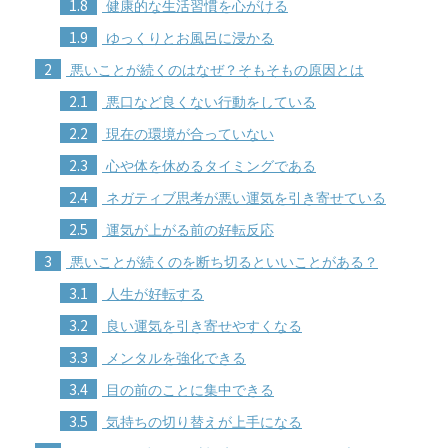
1.8
健康的な生活習慣を心がける
1.9
ゆっくりとお風呂に浸かる
2
悪いことが続くのはなぜ？そもそもの原因とは
2.1
悪口など良くない行動をしている
2.2
現在の環境が合っていない
2.3
心や体を休めるタイミングである
2.4
ネガティブ思考が悪い運気を引き寄せている
2.5
運気が上がる前の好転反応
3
悪いことが続くのを断ち切るといいことがある？
3.1
人生が好転する
3.2
良い運気を引き寄せやすくなる
3.3
メンタルを強化できる
3.4
目の前のことに集中できる
3.5
気持ちの切り替えが上手になる