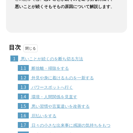
悪いことが続くそもそもの原因について解説します
。
目次
1
悪いことが続くのを断ち切る方法
1.1
断捨離・掃除をする
1.2
外見や身に着けるものを一新する
1.3
パワースポットへ行く
1.4
環境・人間関係を見直す
1.5
悪い習慣や言葉遣いを改善する
1.6
厄払いをする
1.7
日々の小さな出来事に感謝の気持ちをもつ