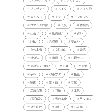
パワースポット
ファッション
プレゼント
メイク
メイク術
メンヘラ
モテ
ランキング
ロマンス詐欺
人気
体験談
出会い
動画紹介
占い
原因
吉崎綾
夢占い
女の本音
女性向け
婚活
対処法
復縁
心理テスト
恋の溜まりBar
恋愛
恋活
手相
改善方法
星座
映画
歌・曲
浮気
深層心理
特徴
生態
用語解説
男の本音
男女向け
男性向け
相性
石言葉