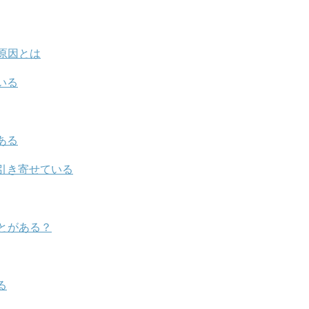
原因とは
いる
ある
引き寄せている
とがある？
る