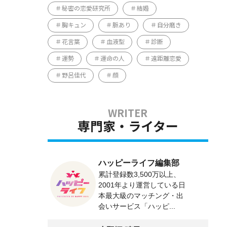
秘密の恋愛研究所
結婚
胸キュン
脈あり
自分磨き
花言葉
血液型
診断
運勢
運命の人
遠距離恋愛
野呂佳代
顔
専門家・ライター
ハッピーライフ編集部
累計登録数3,500万以上、
2001年より運営している日
本最大級のマッチング・出
会いサービス「ハッピ...