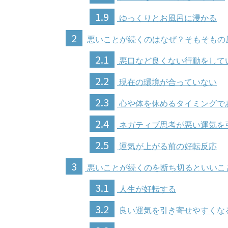
1.9
ゆっくりとお風呂に浸かる
2
悪いことが続くのはなぜ？そもそもの
2.1
悪口など良くない行動をして
2.2
現在の環境が合っていない
2.3
心や体を休めるタイミングで
2.4
ネガティブ思考が悪い運気を
2.5
運気が上がる前の好転反応
3
悪いことが続くのを断ち切るといいこ
3.1
人生が好転する
3.2
良い運気を引き寄せやすくな