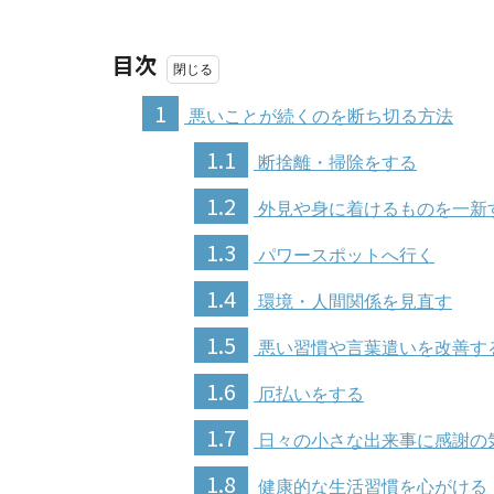
目次
1
悪いことが続くのを断ち切る方法
1.1
断捨離・掃除をする
1.2
外見や身に着けるものを一新
1.3
パワースポットへ行く
1.4
環境・人間関係を見直す
1.5
悪い習慣や言葉遣いを改善す
1.6
厄払いをする
1.7
日々の小さな出来事に感謝の
1.8
健康的な生活習慣を心がける