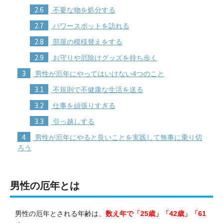
2.6
不要な物を処分する
2.7
パワースポットを訪れる
2.8
部屋の模様替えをする
2.9
お守りや厄除けグッズを持ち歩く
3
男性が厄年にやってはいけない4つのこと
3.1
不規則で不健康な生活を送る
3.2
仕事を頑張りすぎる
3.3
引っ越しする
4
男性が厄年にやると良いことを実践して無事に乗り切
ろう
男性の厄年とは
男性の厄年とされる年齢は、
数え年で「25歳」「42歳」「61