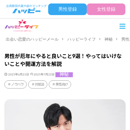
男性登録
女性登録
出会い恋愛のハッピーメール
ハッピーライフ
神秘
男性
男性が厄年にやると良いこと9選！やってはいけな
いことや開運方法を解説
神秘
2025年6月21日
2025年7月22日
ノウハウ
対処法
男性向け