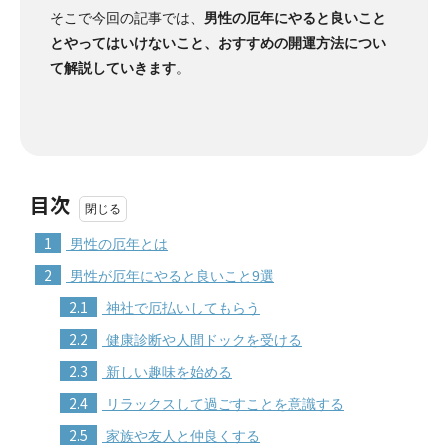
そこで今回の記事では、
男性の厄年にやると良いこと
とやってはいけないこと、おすすめの開運方法につい
て解説していきます
。
目次
1
男性の厄年とは
2
男性が厄年にやると良いこと9選
2.1
神社で厄払いしてもらう
2.2
健康診断や人間ドックを受ける
2.3
新しい趣味を始める
2.4
リラックスして過ごすことを意識する
2.5
家族や友人と仲良くする