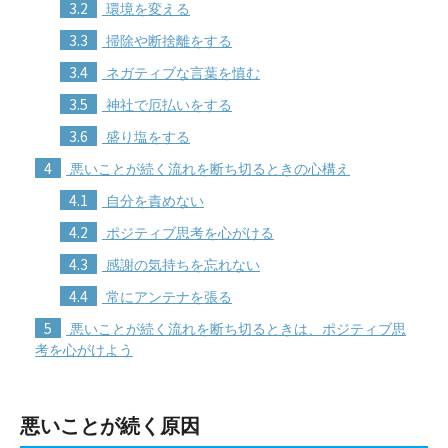
3.2
環境を変える
3.3
掃除や断捨離をする
3.4
ネガティブな言葉を慎む
3.5
神社で厄払いをする
3.6
盛り塩をする
4
悪いことが続く流れを断ち切るときの心構え
4.1
自分を責めない
4.2
ポジティブ思考を心がける
4.3
感謝の気持ちを忘れない
4.4
常にアンテナを張る
5
悪いことが続く流れを断ち切るときは、ポジティブ思
考を心がけよう
悪いことが続く原因