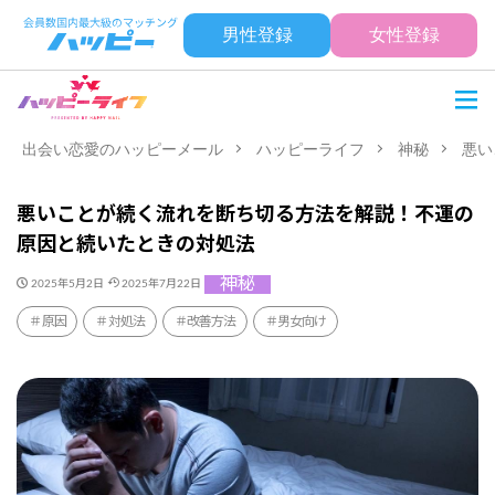
男性登録
女性登録
出会い恋愛のハッピーメール
ハッピーライフ
神秘
悪い
悪いことが続く流れを断ち切る方法を解説！不運の
原因と続いたときの対処法
神秘
2025年5月2日
2025年7月22日
原因
対処法
改善方法
男女向け