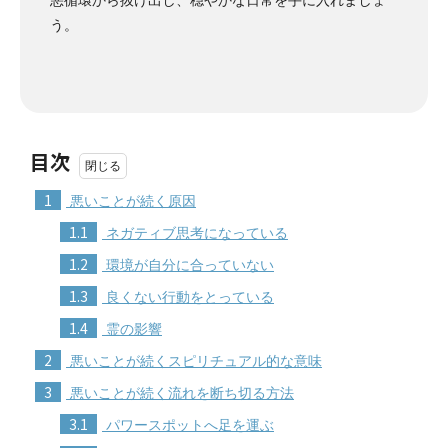
う。
目次
1
悪いことが続く原因
1.1
ネガティブ思考になっている
1.2
環境が自分に合っていない
1.3
良くない行動をとっている
1.4
霊の影響
2
悪いことが続くスピリチュアル的な意味
3
悪いことが続く流れを断ち切る方法
3.1
パワースポットへ足を運ぶ