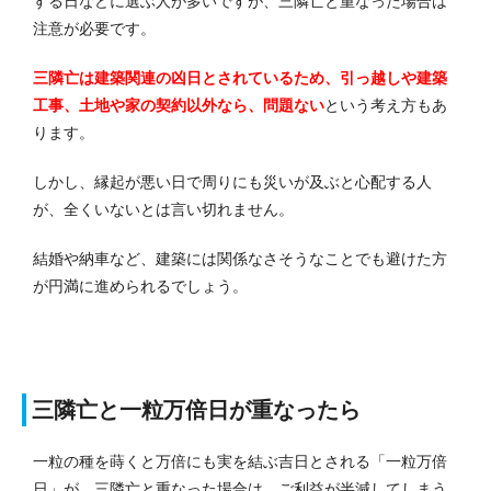
する日などに選ぶ人が多いですが、三隣亡と重なった場合は
注意が必要です。
三隣亡は建築関連の凶日とされているため、引っ越しや建築
工事、土地や家の契約以外なら、問題ない
という考え方もあ
ります。
しかし、縁起が悪い日で周りにも災いが及ぶと心配する人
が、全くいないとは言い切れません。
結婚や納車など、建築には関係なさそうなことでも避けた方
が円満に進められるでしょう。
三隣亡と一粒万倍日が重なったら
一粒の種を蒔くと万倍にも実を結ぶ吉日とされる「一粒万倍
日」が、三隣亡と重なった場合は、ご利益が半減してしまう