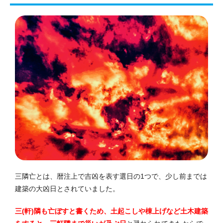
三隣亡とは、暦注上で吉凶を表す選日の1つで、少し前までは
建築の大凶日とされていました。
三(軒)隣も亡ぼすと書くため、土起こしや棟上げなど土木建築