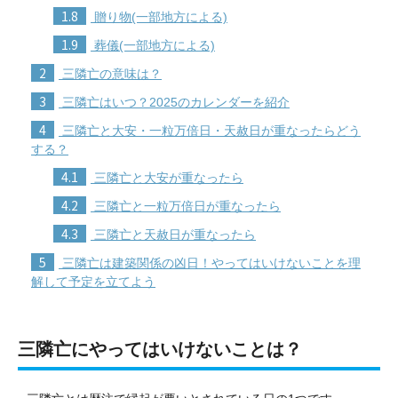
1.8
贈り物(一部地方による)
1.9
葬儀(一部地方による)
2
三隣亡の意味は？
3
三隣亡はいつ？2025のカレンダーを紹介
4
三隣亡と大安・一粒万倍日・天赦日が重なったらどう
する？
4.1
三隣亡と大安が重なったら
4.2
三隣亡と一粒万倍日が重なったら
4.3
三隣亡と天赦日が重なったら
5
三隣亡は建築関係の凶日！やってはいけないことを理
解して予定を立てよう
三隣亡にやってはいけないことは？