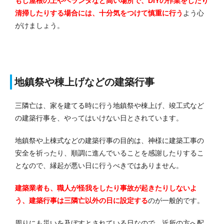
もし屋根の上やベランダなど高い場所で、DIYの作業をしたり
清掃したりする場合には、十分気をつけて慎重に行う
よう心
がけましょう。
地鎮祭や棟上げなどの建築行事
三隣亡は、家を建てる時に行う地鎮祭や棟上げ、竣工式など
の建築行事を、やってはいけない日とされています。
地鎮祭や上棟式などの建築行事の目的は、神様に建築工事の
安全を祈ったり、順調に進んでいることを感謝したりするこ
となので、縁起が悪い日に行うべきではありません。
建築業者も、職人が怪我をしたり事故が起きたりしないよ
う、建築行事は三隣亡以外の日に設定する
のが一般的です。
周りにも災いを及ぼすとされている日なので、近所の方へ配