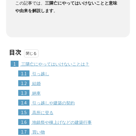
この記事では、
三隣亡にやってはいけないことと意味
や由来を解説します
。
目次
1
三隣亡にやってはいけないことは？
1.1
引っ越し
1.2
結婚
1.3
納車
1.4
引っ越しや建築の契約
1.5
高所に登る
1.6
地鎮祭や棟上げなどの建築行事
1.7
買い物