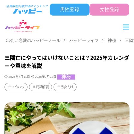
男性登録
女性登録
出会い恋愛のハッピーメール
ハッピーライフ
神秘
三隣
三隣亡にやってはいけないことは？2025年カレンダ
ーや意味を解説
神秘
2025年7月11日
2025年7月22日
ノウハウ
用語解説
男女向け