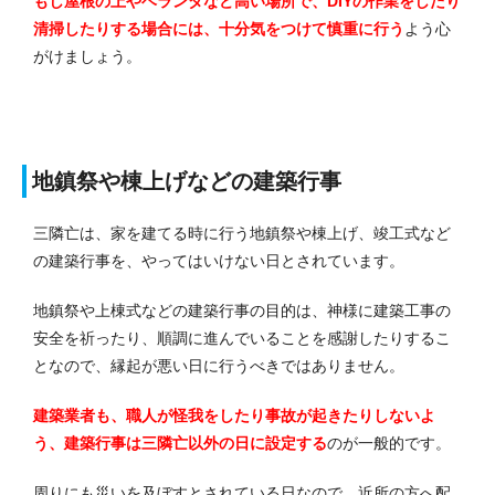
もし屋根の上やベランダなど高い場所で、DIYの作業をしたり
清掃したりする場合には、十分気をつけて慎重に行う
よう心
がけましょう。
地鎮祭や棟上げなどの建築行事
三隣亡は、家を建てる時に行う地鎮祭や棟上げ、竣工式など
の建築行事を、やってはいけない日とされています。
地鎮祭や上棟式などの建築行事の目的は、神様に建築工事の
安全を祈ったり、順調に進んでいることを感謝したりするこ
となので、縁起が悪い日に行うべきではありません。
建築業者も、職人が怪我をしたり事故が起きたりしないよ
う、建築行事は三隣亡以外の日に設定する
のが一般的です。
周りにも災いを及ぼすとされている日なので、近所の方へ配