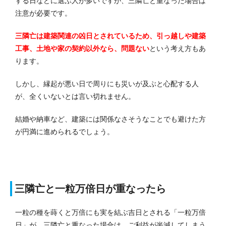
する日などに選ぶ人が多いですが、三隣亡と重なった場合は
注意が必要です。
三隣亡は建築関連の凶日とされているため、引っ越しや建築
工事、土地や家の契約以外なら、問題ない
という考え方もあ
ります。
しかし、縁起が悪い日で周りにも災いが及ぶと心配する人
が、全くいないとは言い切れません。
結婚や納車など、建築には関係なさそうなことでも避けた方
が円満に進められるでしょう。
三隣亡と一粒万倍日が重なったら
一粒の種を蒔くと万倍にも実を結ぶ吉日とされる「一粒万倍
日」が、三隣亡と重なった場合は、ご利益が半減してしまう