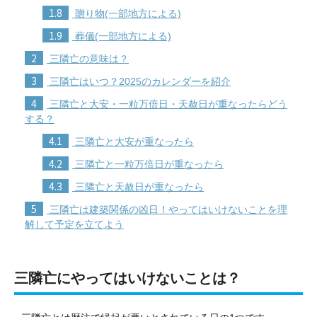
1.8
贈り物(一部地方による)
1.9
葬儀(一部地方による)
2
三隣亡の意味は？
3
三隣亡はいつ？2025のカレンダーを紹介
4
三隣亡と大安・一粒万倍日・天赦日が重なったらどう
する？
4.1
三隣亡と大安が重なったら
4.2
三隣亡と一粒万倍日が重なったら
4.3
三隣亡と天赦日が重なったら
5
三隣亡は建築関係の凶日！やってはいけないことを理
解して予定を立てよう
三隣亡にやってはいけないことは？