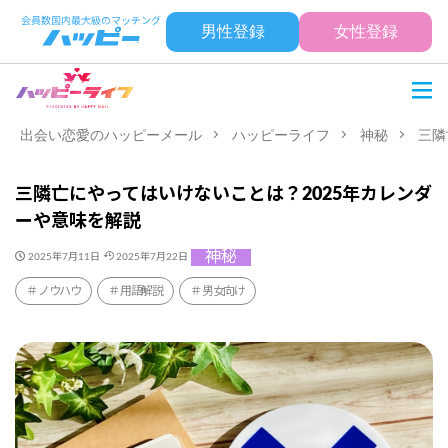
男性登録
女性登録
出会い恋愛のハッピーメール
ハッピーライフ
神秘
三隣
三隣亡にやってはいけないことは？2025年カレンダ
ーや意味を解説
神秘
2025年7月11日
2025年7月22日
ノウハウ
用語解説
男女向け