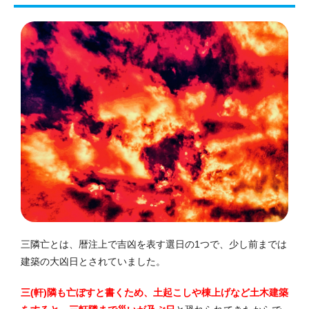
三隣亡とは、暦注上で吉凶を表す選日の1つで、少し前までは
建築の大凶日とされていました。
三(軒)隣も亡ぼすと書くため、土起こしや棟上げなど土木建築