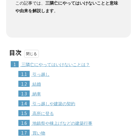
この記事では、
三隣亡にやってはいけないことと意味
や由来を解説します
。
目次
1
三隣亡にやってはいけないことは？
1.1
引っ越し
1.2
結婚
1.3
納車
1.4
引っ越しや建築の契約
1.5
高所に登る
1.6
地鎮祭や棟上げなどの建築行事
1.7
買い物