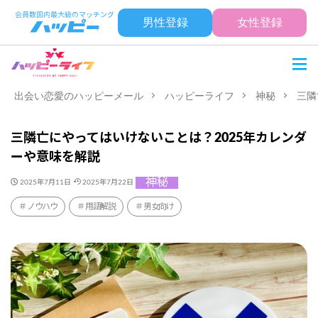
男性登録
女性登録
出会い恋愛のハッピーメール
ハッピーライフ
神秘
三隣
三隣亡にやってはいけないことは？2025年カレンダ
ーや意味を解説
神秘
2025年7月11日
2025年7月22日
ノウハウ
用語解説
男女向け