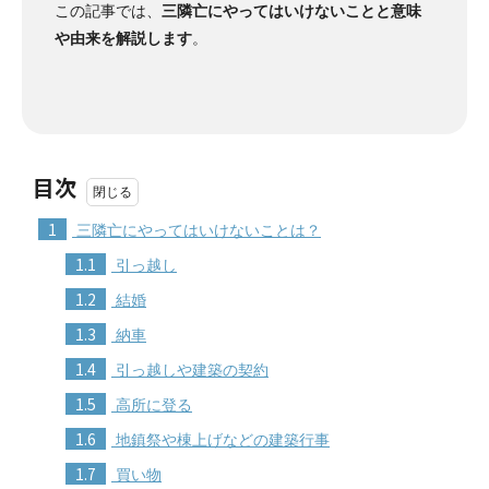
この記事では、
三隣亡にやってはいけないことと意味
や由来を解説します
。
目次
1
三隣亡にやってはいけないことは？
1.1
引っ越し
1.2
結婚
1.3
納車
1.4
引っ越しや建築の契約
1.5
高所に登る
1.6
地鎮祭や棟上げなどの建築行事
1.7
買い物