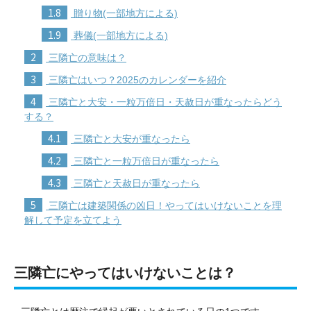
1.8
贈り物(一部地方による)
1.9
葬儀(一部地方による)
2
三隣亡の意味は？
3
三隣亡はいつ？2025のカレンダーを紹介
4
三隣亡と大安・一粒万倍日・天赦日が重なったらどう
する？
4.1
三隣亡と大安が重なったら
4.2
三隣亡と一粒万倍日が重なったら
4.3
三隣亡と天赦日が重なったら
5
三隣亡は建築関係の凶日！やってはいけないことを理
解して予定を立てよう
三隣亡にやってはいけないことは？