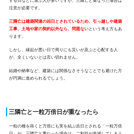
する日などに選ぶ人が多いですが、三隣亡と重なった場合は
注意が必要です。
三隣亡は建築関連の凶日とされているため、引っ越しや建築
工事、土地や家の契約以外なら、問題ない
という考え方もあ
ります。
しかし、縁起が悪い日で周りにも災いが及ぶと心配する人
が、全くいないとは言い切れません。
結婚や納車など、建築には関係なさそうなことでも避けた方
が円満に進められるでしょう。
三隣亡と一粒万倍日が重なったら
一粒の種を蒔くと万倍にも実を結ぶ吉日とされる「一粒万倍
日」が、三隣亡と重なった場合は、ご利益が半減してしまう