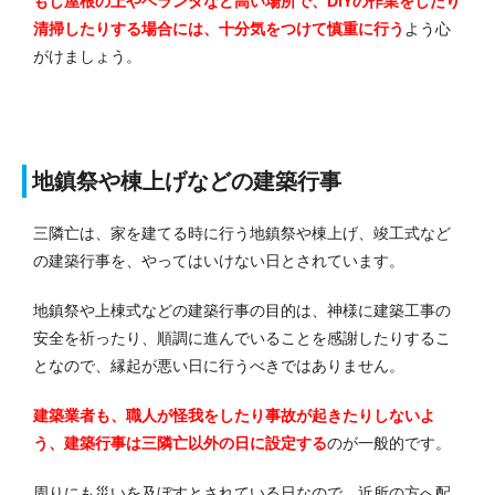
もし屋根の上やベランダなど高い場所で、DIYの作業をしたり
清掃したりする場合には、十分気をつけて慎重に行う
よう心
がけましょう。
地鎮祭や棟上げなどの建築行事
三隣亡は、家を建てる時に行う地鎮祭や棟上げ、竣工式など
の建築行事を、やってはいけない日とされています。
地鎮祭や上棟式などの建築行事の目的は、神様に建築工事の
安全を祈ったり、順調に進んでいることを感謝したりするこ
となので、縁起が悪い日に行うべきではありません。
建築業者も、職人が怪我をしたり事故が起きたりしないよ
う、建築行事は三隣亡以外の日に設定する
のが一般的です。
周りにも災いを及ぼすとされている日なので、近所の方へ配