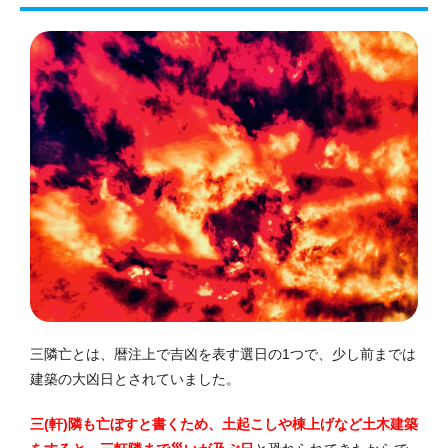
三隣亡とは、暦注上で吉凶を表す選日の1つで、少し前までは
建築の大凶日とされていました。
三(軒)隣も亡ぼすと書くため、土起こしや棟上げなど土木建築