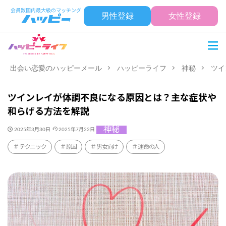
男性登録
女性登録
出会い恋愛のハッピーメール
ハッピーライフ
神秘
ツイ
ツインレイが体調不良になる原因とは？主な症状や
和らげる方法を解説
神秘
2025年3月30日
2025年7月22日
テクニック
原因
男女向け
運命の人