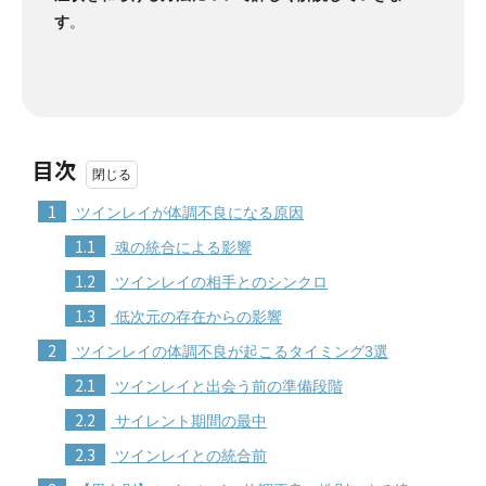
す
。
目次
1
ツインレイが体調不良になる原因
1.1
魂の統合による影響
1.2
ツインレイの相手とのシンクロ
1.3
低次元の存在からの影響
2
ツインレイの体調不良が起こるタイミング3選
2.1
ツインレイと出会う前の準備段階
2.2
サイレント期間の最中
2.3
ツインレイとの統合前