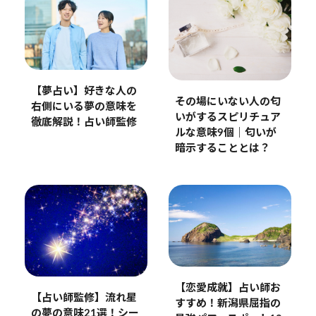
【夢占い】好きな人の
その場にいない人の匂
右側にいる夢の意味を
いがするスピリチュア
徹底解説！占い師監修
ルな意味9個｜匂いが
暗示することとは？
【恋愛成就】占い師お
【占い師監修】流れ星
すすめ！新潟県屈指の
の夢の意味21選！シー