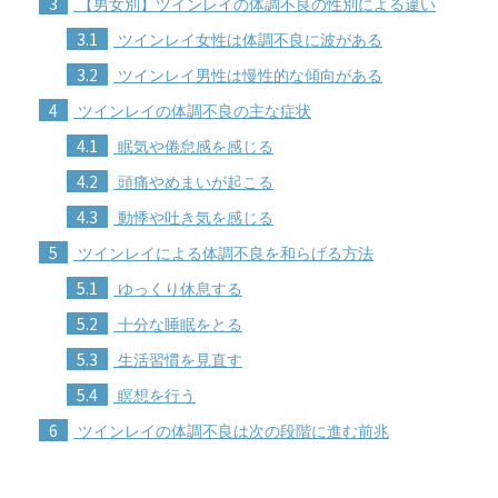
3
【男女別】ツインレイの体調不良の性別による違い
3.1
ツインレイ女性は体調不良に波がある
3.2
ツインレイ男性は慢性的な傾向がある
4
ツインレイの体調不良の主な症状
4.1
眠気や倦怠感を感じる
4.2
頭痛やめまいが起こる
4.3
動悸や吐き気を感じる
5
ツインレイによる体調不良を和らげる方法
5.1
ゆっくり休息する
5.2
十分な睡眠をとる
5.3
生活習慣を見直す
5.4
瞑想を行う
6
ツインレイの体調不良は次の段階に進む前兆