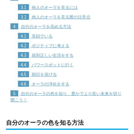
3.1
他人のオーラを見るには
3.2
他人のオーラを見る際の注意点
4
自分のオーラを高める方法
4.1
笑顔でいる
4.2
ポジティブに考える
4.3
規則正しい生活をする
4.4
パワースポットに行く
4.5
朝日を浴びる
4.6
オーラの浄化をする
5
自分のオーラの色を知り、豊かでより良い未来を切り
開こう！
自分のオーラの色を知る方法