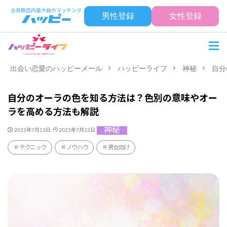
男性登録
女性登録
出会い恋愛のハッピーメール
ハッピーライフ
神秘
自分
自分のオーラの色を知る方法は？色別の意味やオー
ラを高める方法も解説
神秘
2025年7月13日
2025年7月22日
テクニック
ノウハウ
男女向け