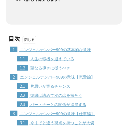
目次
1
エンジェルナンバー909の基本的な意味
1.1
人生の転機を迎えている
1.2
聖なる導きに従うべき
2
エンジェルナンバー909の意味【恋愛編】
2.1
片思いが実るチャンス
2.2
復縁は諦めて次の恋を探そう
2.3
パートナーとの関係が進展する
3
エンジェルナンバー909の意味【仕事編】
3.1
今までと違う視点を持つことが大切