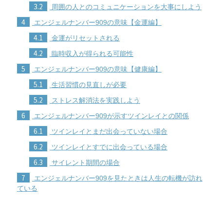
3.2
周囲の人とのコミュニケーションを大事にしよう
4
エンジェルナンバー909の意味【金運編】
4.1
金運がリセットされる
4.2
臨時収入が得られる可能性
5
エンジェルナンバー909の意味【健康編】
5.1
生活習慣の見直しが必要
5.2
ストレス解消法を実践しよう
6
エンジェルナンバー909が示すツインレイとの関係
6.1
ツインレイとまだ出会っていない場合
6.2
ツインレイとすでに出会っている場合
6.3
サイレント期間の場合
7
エンジェルナンバー909を見たときは人生の転機が訪れ
ている