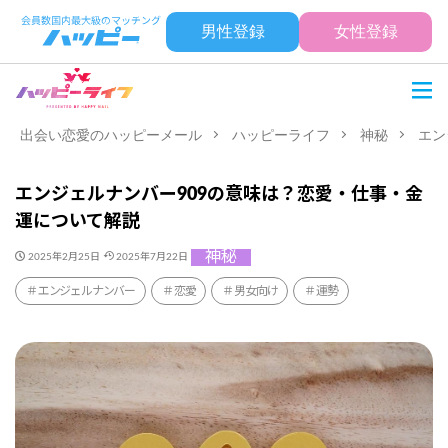
男性登録
女性登録
出会い恋愛のハッピーメール
ハッピーライフ
神秘
エン
エンジェルナンバー909の意味は？恋愛・仕事・金
運について解説
神秘
2025年2月25日
2025年7月22日
エンジェルナンバー
恋愛
男女向け
運勢