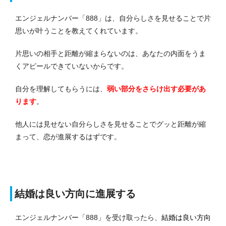
エンジェルナンバー「888」は、自分らしさを見せることで片
思いが叶うことを教えてくれています。
片思いの相手と距離が縮まらないのは、あなたの内面をうま
くアピールできていないからです。
自分を理解してもらうには、
弱い部分をさらけ出す必要があ
ります
。
他人には見せない自分らしさを見せることでグッと距離が縮
まって、恋が進展するはずです。
結婚は良い方向に進展する
エンジェルナンバー「888」を受け取ったら、
結婚は良い方向