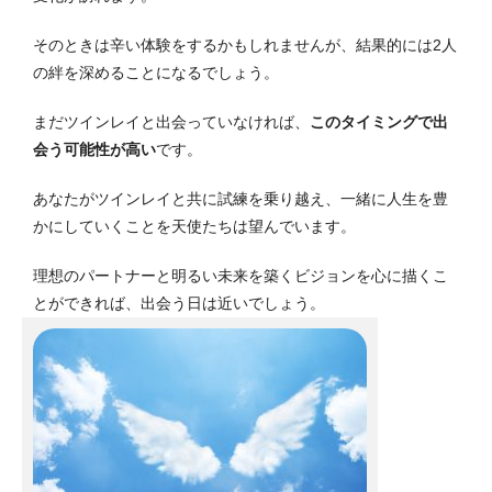
そのときは辛い体験をするかもしれませんが、結果的には2人
の絆を深めることになるでしょう。
まだツインレイと出会っていなければ、
このタイミングで出
会う可能性が高い
です。
あなたがツインレイと共に試練を乗り越え、一緒に人生を豊
かにしていくことを天使たちは望んでいます。
理想のパートナーと明るい未来を築くビジョンを心に描くこ
とができれば、出会う日は近いでしょう。