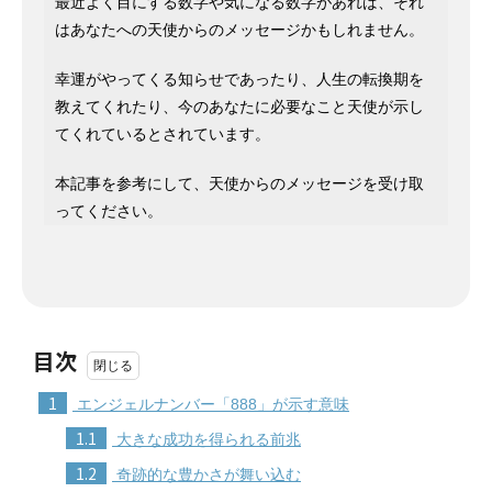
最近よく目にする数字や気になる数字があれば、それ
はあなたへの天使からのメッセージかもしれません。
幸運がやってくる知らせであったり、人生の転換期を
教えてくれたり、今のあなたに必要なこと天使が示し
てくれているとされています。
本記事を参考にして、天使からのメッセージを受け取
ってください。
目次
1
エンジェルナンバー「888」が示す意味
1.1
大きな成功を得られる前兆
1.2
奇跡的な豊かさが舞い込む