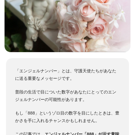
「エンジェルナンバー」とは、守護天使たちがあなた
に送る重要なメッセージです。
普段の生活で目についた数字があなたにとってのエン
ジェルナンバーの可能性があります。
もし「888」というゾロ目の数字を目にしたときは、豊
かさを手に入れるチャンスかもしれません。
この記事では、
エンジェルナンバー「888」が示す意味