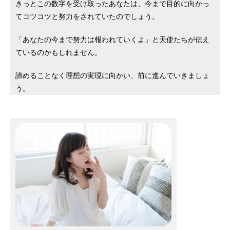
きっとこの数字を受け取ったあなたは、今まで目的に向かっ
てコツコツと努力をされていたのでしょう。
「あなたの今まで努力は報われていくよ」と天使たちが伝え
ているのかもしれません。
諦めることなく理想の実現に向かい、前に進んでいきましょ
う。