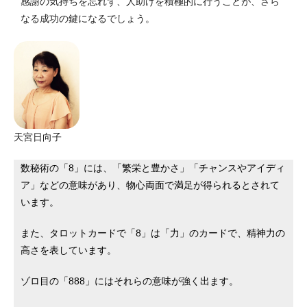
感謝の気持ちを忘れず、人助けを積極的に行うことが、さら
なる成功の鍵になるでしょう。
天宮日向子
数秘術の「8」には、「繁栄と豊かさ」「チャンスやアイディ
ア」などの意味があり、物心両面で満足が得られるとされて
います。
また、タロットカードで「8」は「力」のカードで、精神力の
高さを表しています。
ゾロ目の「888」にはそれらの意味が強く出ます。