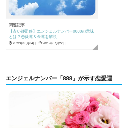
関連記事
【占い師監修】エンジェルナンバー8888の意味
とは？恋愛運＆金運を解説
2022年10月04日
2025年07月22日
エンジェルナンバー「888」が示す恋愛運