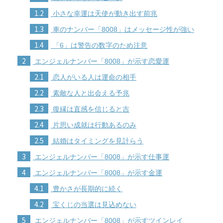
1.2
小さな幸運は天使が動き出す前兆
1.3
車のナンバー「8008」はメッセージ性が強い
1.4
「6」は警告の数字のため注意
2
エンジェルナンバー「8008」が示す恋愛運
2.1
恋人がいる人は運命の相手
2.2
素敵な人と出会える予兆
2.3
復縁は直感を信じると吉
2.4
片思い成就は行動あるのみ
2.5
結婚はタイミングを見計らう
3
エンジェルナンバー「8008」が示す仕事運
4
エンジェルナンバー「8008」が示す金運
4.1
豊かさが長期的に続く
4.2
宝くじの当選は見込めない
5
エンジェルナンバー「8008」が示すツインレイ