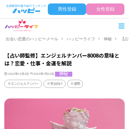
男性登録
女性登録
出会い恋愛のハッピーメール
ハッピーライフ
神秘
【占
【占い師監修】エンジェルナンバー8008の意味と
は？恋愛・仕事・金運を解説
神秘
2022年11月3日
2025年7月22日
エンジェルナンバー
男女向け
運勢