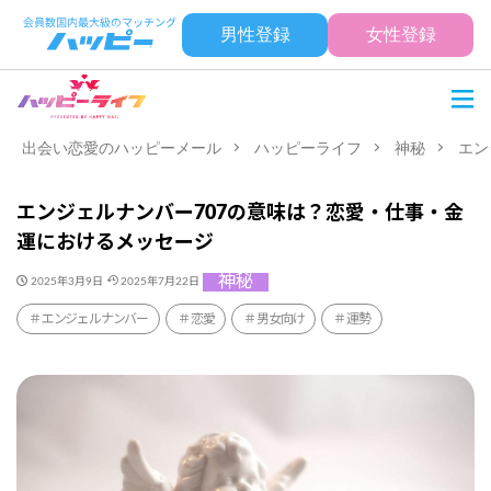
男性登録
女性登録
出会い恋愛のハッピーメール
ハッピーライフ
神秘
エン
エンジェルナンバー707の意味は？恋愛・仕事・金
運におけるメッセージ
神秘
2025年3月9日
2025年7月22日
エンジェルナンバー
恋愛
男女向け
運勢