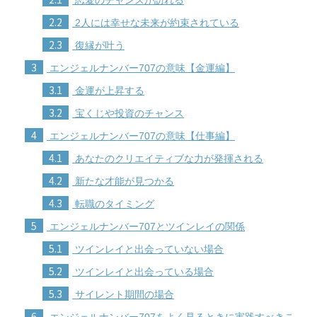
2.2
2人には幸せな未来が約束されている
2.3
復縁が叶う
3
エンジェルナンバー707の意味【金運編】
3.1
金運が上昇する
3.2
宝くじや投資のチャンス
4
エンジェルナンバー707の意味【仕事編】
4.1
あなたのクリエイティブな力が発揮される
4.2
新たな才能が見つかる
4.3
転職のタイミング
5
エンジェルナンバー707とツインレイの関係
5.1
ツインレイと出会っていない場合
5.2
ツインレイと出会っている場合
5.3
サイレント期間の場合
6
エンジェルナンバー707をよく見るときに実践すべきこ