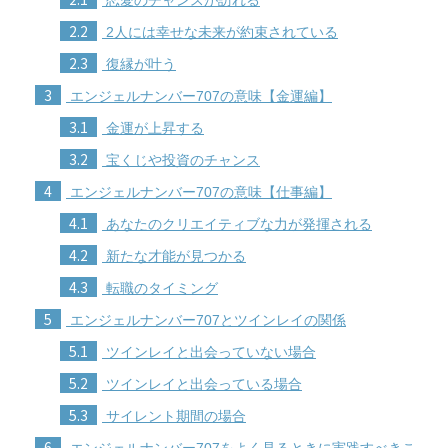
2.2
2人には幸せな未来が約束されている
2.3
復縁が叶う
3
エンジェルナンバー707の意味【金運編】
3.1
金運が上昇する
3.2
宝くじや投資のチャンス
4
エンジェルナンバー707の意味【仕事編】
4.1
あなたのクリエイティブな力が発揮される
4.2
新たな才能が見つかる
4.3
転職のタイミング
5
エンジェルナンバー707とツインレイの関係
5.1
ツインレイと出会っていない場合
5.2
ツインレイと出会っている場合
5.3
サイレント期間の場合
6
エンジェルナンバー707をよく見るときに実践すべきこ