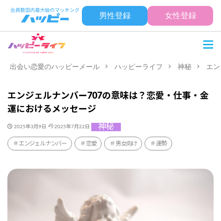
男性登録
女性登録
出会い恋愛のハッピーメール
ハッピーライフ
神秘
エン
エンジェルナンバー707の意味は？恋愛・仕事・金
運におけるメッセージ
神秘
2025年3月9日
2025年7月22日
エンジェルナンバー
恋愛
男女向け
運勢