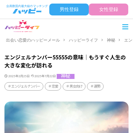
男性登録
女性登録
出会い恋愛のハッピーメール
ハッピーライフ
神秘
エン
エンジェルナンバー55555の意味｜もうすぐ人生の
大きな変化が訪れる
神秘
2025年2月25日
2025年7月22日
エンジェルナンバー
恋愛
男女向け
運勢