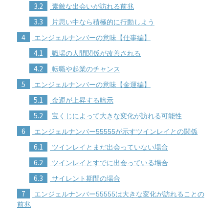
3.2
素敵な出会いが訪れる前兆
3.3
片思い中なら積極的に行動しよう
4
エンジェルナンバーの意味【仕事編】
4.1
職場の人間関係が改善される
4.2
転職や起業のチャンス
5
エンジェルナンバーの意味【金運編】
5.1
金運が上昇する暗示
5.2
宝くじによって大きな変化が訪れる可能性
6
エンジェルナンバー55555が示すツインレイとの関係
6.1
ツインレイとまだ出会っていない場合
6.2
ツインレイとすでに出会っている場合
6.3
サイレント期間の場合
7
エンジェルナンバー55555は大きな変化が訪れることの
前兆