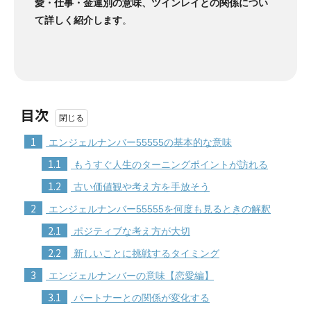
愛・仕事・金運別の意味、ツインレイとの関係につい
て詳しく紹介します
。
目次
1
エンジェルナンバー55555の基本的な意味
1.1
もうすぐ人生のターニングポイントが訪れる
1.2
古い価値観や考え方を手放そう
2
エンジェルナンバー55555を何度も見るときの解釈
2.1
ポジティブな考え方が大切
2.2
新しいことに挑戦するタイミング
3
エンジェルナンバーの意味【恋愛編】
3.1
パートナーとの関係が変化する